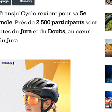
-page
Bluesky
 Transju’Cyclo revient pour sa
5e
nole
. Près de
2 500 participants
sont
outes du
Jura
et du
Doubs
, au cœur
u Jura.