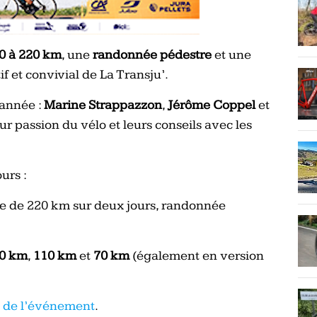
70 à 220 km
, une
randonnée pédestre
et une
if et convivial de La Transju’.
 année :
Marine Strappazzon
,
Jérôme Coppel
et
eur passion du vélo et leurs conseils avec les
urs :
te de 220 km sur deux jours, randonnée
0 km
,
110 km
et
70 km
(également en version
te de l’événement
.