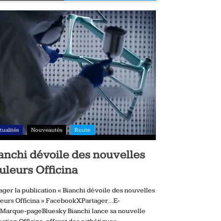
tualités
Nouveautés
Route
anchi dévoile des nouvelles
uleurs Officina
ager la publication « Bianchi dévoile des nouvelles
eurs Officina » FacebookXPartager…E-
Marque-pageBluesky Bianchi lance sa nouvelle