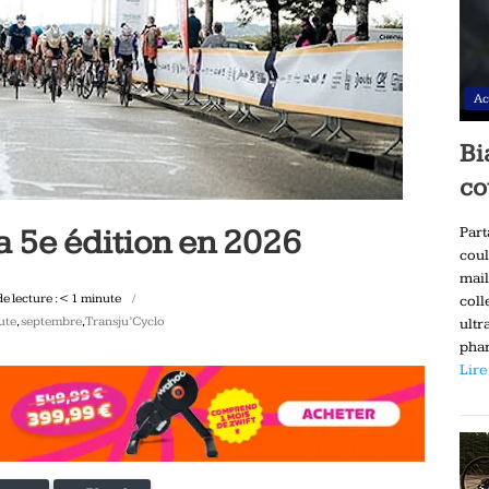
Ac
Bi
co
a 5e édition en 2026
Part
coul
mail
e lecture :
< 1
minute
coll
ute
,
septembre
,
Transju’Cyclo
ultr
phar
Lire