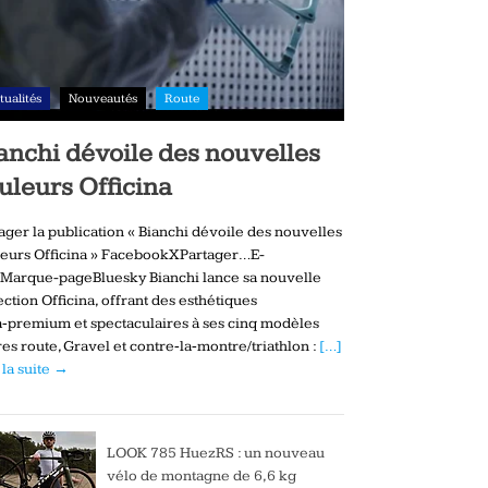
tualités
Nouveautés
Route
anchi dévoile des nouvelles
uleurs Officina
ager la publication « Bianchi dévoile des nouvelles
eurs Officina » FacebookXPartager…E-
Marque-pageBluesky Bianchi lance sa nouvelle
ection Officina, offrant des esthétiques
a‑premium et spectaculaires à ses cinq modèles
es route, Gravel et contre‑la‑montre/triathlon :
[…]
 la suite →
LOOK 785 HuezRS : un nouveau
vélo de montagne de 6,6 kg