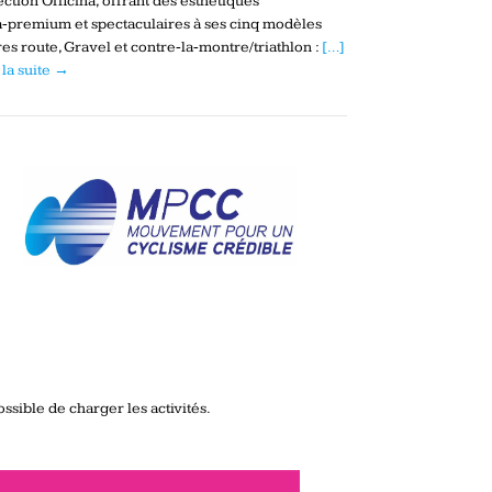
ection Officina, offrant des esthétiques
a‑premium et spectaculaires à ses cinq modèles
es route, Gravel et contre‑la‑montre/triathlon :
[…]
 la suite →
ssible de charger les activités.