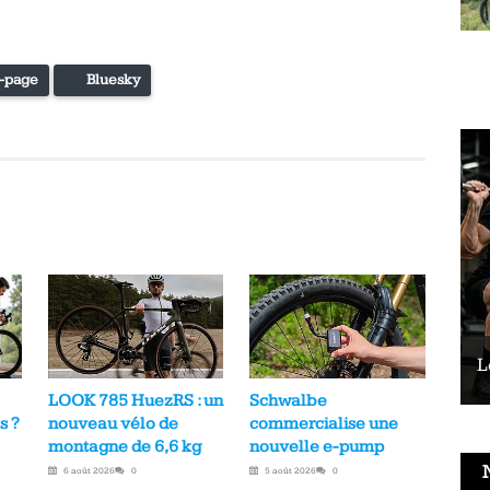
-page
Bluesky
Le vélo peut-il remplacer les squats ?
L
LOOK 785 HuezRS : un
Schwalbe
s ?
nouveau vélo de
commercialise une
montagne de 6,6 kg
nouvelle e-pump
6 août 2026
0
5 août 2026
0