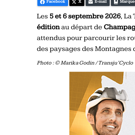
Facebook
X
E-mail
Marque
Les
5 et 6 septembre 2026
, La
édition
au départ de
Champag
attendus pour parcourir les r
des paysages des Montagnes d
Photo : © Marika Godin / Transju’Cyclo