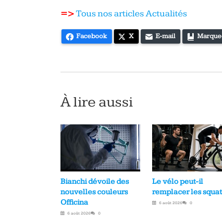
=>
Tous nos articles Actualités
Facebook
X
E-mail
Marque
À lire aussi
Bianchi dévoile des
Le vélo peut-il
nouvelles couleurs
remplacer les squat
Officina
6 août 2026
0
6 août 2026
0