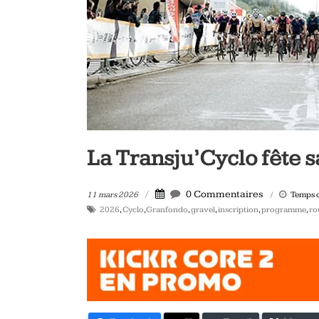
vélo
et
triathlon
La Transju’Cyclo fête s
0 Commentaires
11 mars 2026
Temps d
2026
,
Cyclo
,
Granfondo
,
gravel
,
inscription
,
programme
,
ro