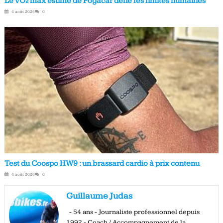
Le VO₂ max estimé de Pogačar défie les limites humaines
4 août 2026
0
Test du Coospo HW9 : un brassard cardio à prix contenu
4 août 2026
0
Guillaume Judas
- 54 ans - Journaliste professionnel depuis
1992 - Coach / Accompagnement de la