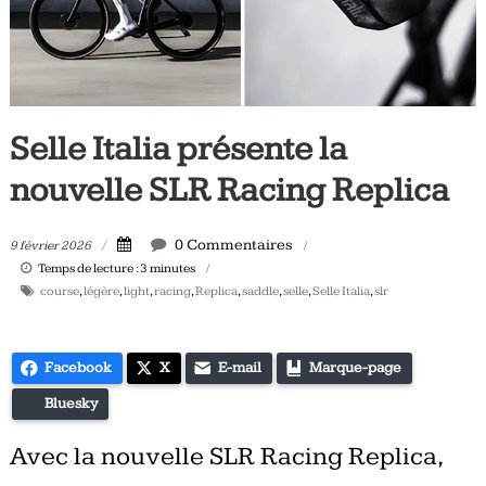
Tous
les
jours,
votre
actualité
Selle Italia présente la
vélo
et
nouvelle SLR Racing Replica
triathlon
0 Commentaires
9 février 2026
Temps de lecture :
3
minutes
course
,
légère
,
light
,
racing
,
Replica
,
saddle
,
selle
,
Selle Italia
,
slr
Facebook
X
E-mail
Marque-page
Bluesky
Avec la nouvelle SLR Racing Replica,