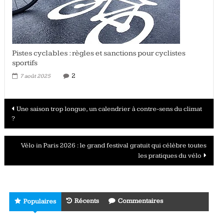
Pistes cyclables : règles et sanctions pour cyclistes
sportifs
2
7 août 2025
Navigation
Une saison trop longue, un calendrier à contre-sens du climat
?
des
articles
Vélo in Paris 2026 : le grand festival gratuit qui célèbre toutes
les pratiques du vélo
Récents
Commentaires
Populaires