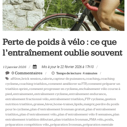
Tous
les
jours,
votre
actualité
vélo
Perte de poids à vélo : ce que
et
l’entraînement oublie souvent
triathlon
13 janvier 2026
Mis à jour le 22 février 2026 à 17h10
0 Commentaires
Temps de lecture :
4
minutes
affûter
,
brick session
,
calorie
,
capteur de puissance
,
coaching
,
coaching
cyclisme
,
coaching triathlon
,
comment améliorer sa FTP
,
comment préparer un
triathlon sprint
,
comment progresser en cyclisme
,
enchaînement vélo course à
pied
,
entrainement
,
entraînement cyclisme
,
entraînement endurance
,
entraînement fractionné vélo
,
entraînement triathlon
,
FTP cyclisme
,
gestion
nutrition triathlon
,
graisse
,
hiver
,
home-trainer
,
lipide
,
maigrir
,
perdre du poids
pour le cyclisme
,
plan d’entraînement Ironman gratuit
,
plan d’entraînement
triathlon
,
plan d’entraînement vélo
,
plan d’entraînement vélo 8 semaines
,
plan
entraînement triathlon débutant
,
plan triathlon Ironman
,
PMA vélo
,
poids
,
préparation compétition vélo
,
préparation Ironman
,
préparation mentale