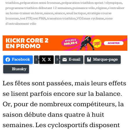
triathlon
,
préparation semi-Ironman
,
préparation triathlon sprint / olympique
,
programme triathlon débutant 12 semaines
,
puissance vélo
,
régime
,
s’entraîner
au home-trainer en hiver
,
saison
,
séance
,
seuil lactique
,
stratégie course
Ironman
,
test FTP
,
test PMA
,
transition triathlon
,
VO2max cyclisme
,
zone
d’entraînement vélo
Facebook
X
E-mail
Marque-page
1
3
Bluesky
Les fêtes sont passées, mais leurs effets
se lisent parfois encore sur la balance.
Or, pour de nombreux compétiteurs, la
saison débute dans quatre à huit
semaines. Les cyclosportifs disposent