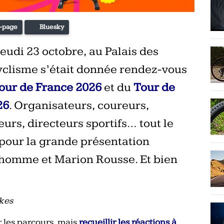
-page
Bluesky
jeudi 23 octobre, au Palais des
cyclisme s’était donnée rendez-vous
our de France 2026
et du
Tour de
26
. Organisateurs, coureurs,
eurs, directeurs sportifs… tout le
pour la grande présentation
dhomme et Marion Rousse. Et bien
ikes
 les parcours, mais
recueillir les réactions à