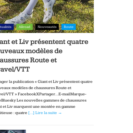
tualités
Allroad
Nouveautés
Route
ant et Liv présentent quatre
uveaux modèles de
aussures Route et
avel/VTT
ager la publication « Giant et Liv présentent quatre
veaux modèles de chaussures Route et
vel/VTT » FacebookXPartager…E-mailMarque-
eBluesky Les nouvelles gammes de chaussures
nt et Liv marquent une montée en gamme
tieuse : quatre
[…] Lire la suite →