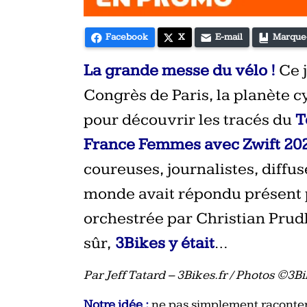
Facebook
X
E-mail
Marque
La grande messe du vélo !
Ce 
Congrès de Paris, la planète 
pour découvrir les tracés du
T
France Femmes avec Zwift 20
coureuses, journalistes, diffus
monde avait répondu présent 
orchestrée par Christian Pru
sûr,
3Bikes y était
…
Par Jeff Tatard – 3Bikes.fr / Photos ©3B
Notre idée :
ne pas simplement raconter