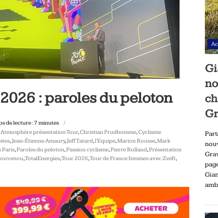
Ac
Gi
no
2026 : paroles du peloton
ch
Gr
s de lecture :
7
minutes
,
Atmosphère présentation Tour
,
Christian Prudhomme
,
Cyclisme
Part
stes
,
Jean-Étienne Amaury
,
Jeff Tatard
,
l'Equipe
,
Marion Rousse
,
Mark
nou
 Paris
,
Paroles du peloton
,
Passion cyclisme
,
Pierre Rolland
,
Présentation
Gra
Gouvenou
,
TotalEnergies
,
Tour 2026
,
Tour de France femmes avec Zwift
,
pag
Gia
ambi