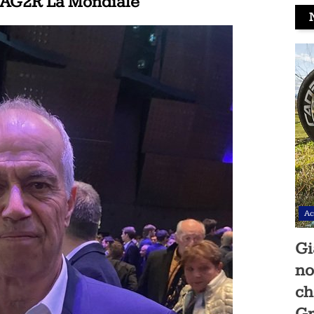
 AG2R La Mondiale
Ac
Gi
no
ch
Gr