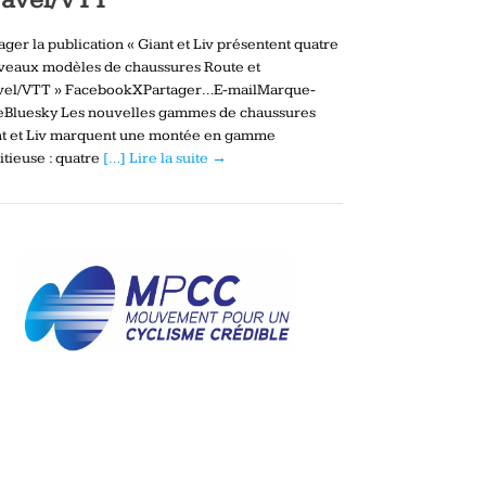
ager la publication « Giant et Liv présentent quatre
veaux modèles de chaussures Route et
vel/VTT » FacebookXPartager…E-mailMarque-
eBluesky Les nouvelles gammes de chaussures
nt et Liv marquent une montée en gamme
tieuse : quatre
[…] Lire la suite →