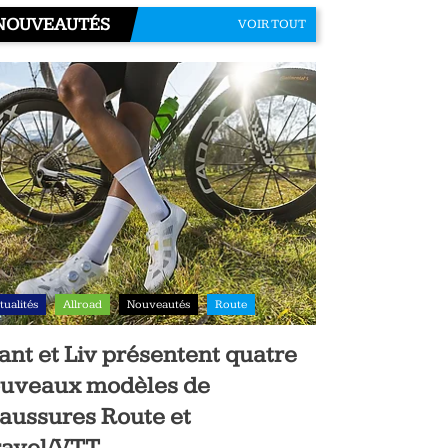
NOUVEAUTÉS
VOIR TOUT
tualités
Allroad
Nouveautés
Route
ant et Liv présentent quatre
uveaux modèles de
aussures Route et
avel/VTT