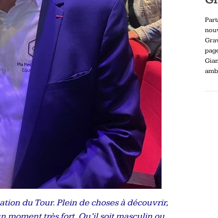
Part
nou
Gra
pag
Gia
ambi
ion du Tour. Plein de choses à découvrir,
 moment très fort. Qu’il soit masculin ou