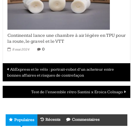
Continental lance une chambre à air légère en TPU pour
la route, le gravel et le VTT
0
8 mai 2024
Navigation
AliExpress et le vélo : portrait-robot d’un acheteur entre
bonnes affaires et risques de contrefaçon
des
articles
Test de l’ensemble rétro Santini x Eroica Colnago
Récents
Commentaires
Populaires