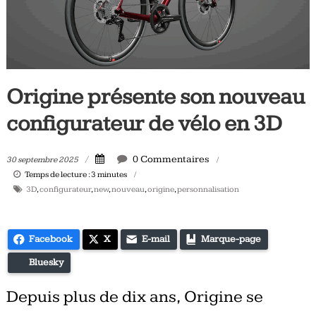
Tous
les
jours,
votre
actualité
Origine présente son nouveau
vélo
et
configurateur de vélo en 3D
triathlon
0 Commentaires
30 septembre 2025
Temps de lecture :
3
minutes
3D
,
configurateur
,
new
,
nouveau
,
origine
,
personnalisation
Facebook
X
E-mail
Marque-page
Bluesky
Depuis plus de dix ans, Origine se