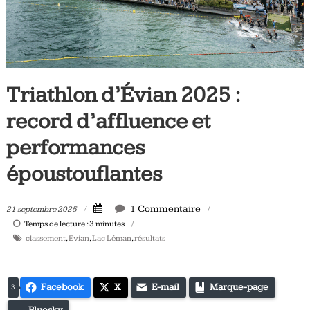
Tous
les
jours,
votre
actualité
Triathlon d’Évian 2025 :
vélo
et
record d’affluence et
triathlon
performances
époustouflantes
1 Commentaire
21 septembre 2025
Temps de lecture :
3
minutes
classement
,
Evian
,
Lac Léman
,
résultats
Facebook
X
E-mail
Marque-page
3
Bluesky