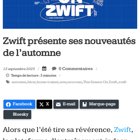
Tous
les
jours,
votre
actualité
Zwift présente ses nouveautés
vélo
de l’automne
et
triathlon
0 Commentaires
12 septembre 2025
Temps de lecture :
3
minutes
automne
,
hiver
,
home-trainer
,
new
,
nouveau
,
This Season On Zwift
,
zwift
Facebook
X
E-mail
Marque-page
Bluesky
Alors que l’été tire sa révérence,
Zwift
,