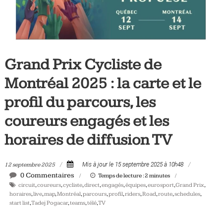
Tous
les
jours,
votre
actualité
Grand Prix Cycliste de
vélo
Montréal 2025 : la carte et le
et
triathlon
profil du parcours, les
coureurs engagés et les
horaires de diffusion TV
12 septembre 2025
Mis à jour le 15 septembre 2025 à 10h48
0 Commentaires
Temps de lecture :
2
minutes
circuit
,
coureurs
,
cycliste
,
direct
,
engagés
,
équipes
,
eurosport
,
Grand Prix
,
horaires
,
live
,
map
,
Montréal
,
parcours
,
profil
,
riders
,
Road
,
route
,
schedules
,
start list
,
Tadej Pogacar
,
teams
,
télé
,
TV