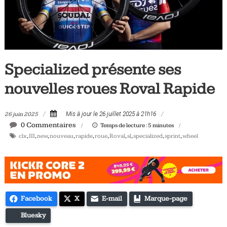
Tous
les
jours,
votre
actualité
Specialized présente ses
vélo
et
nouvelles roues Roval Rapide
triathlon
26 juin 2025
Mis à jour le 26 juillet 2025 à 21h16
0 Commentaires
Temps de lecture :
5
minutes
clx
,
III
,
new
,
nouveau
,
rapide
,
roue
,
Roval
,
sl
,
specialized
,
sprint
,
wheel
Facebook
X
E-mail
Marque-page
Bluesky