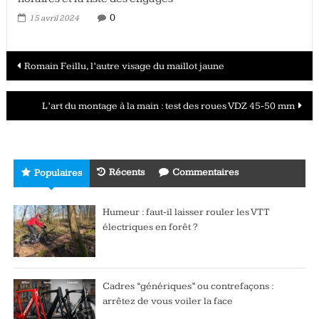
0
15 avril 2024
Navigation
Romain Feillu, l’autre visage du maillot jaune
des
L’art du montage à la main : test des roues VDZ 45-50 mm
articles
Récents
Commentaires
Populaires
Humeur : faut-il laisser rouler les VTT
électriques en forêt ?
Cadres “génériques” ou contrefaçons :
arrêtez de vous voiler la face