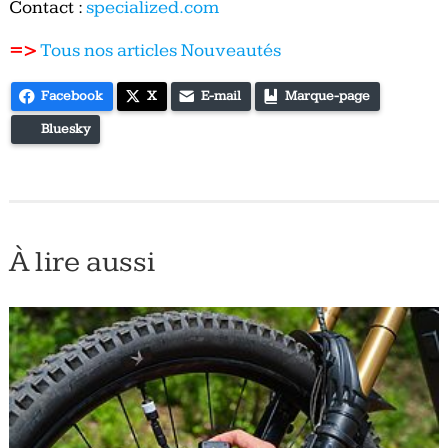
Contact :
specialized.com
=>
Tous nos articles Nouveautés
Facebook
X
E-mail
Marque-page
Bluesky
À lire aussi