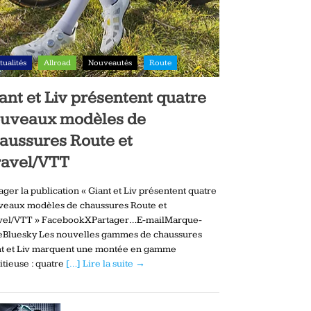
tualités
Allroad
Nouveautés
Route
ant et Liv présentent quatre
uveaux modèles de
aussures Route et
avel/VTT
ager la publication « Giant et Liv présentent quatre
veaux modèles de chaussures Route et
vel/VTT » FacebookXPartager…E-mailMarque-
eBluesky Les nouvelles gammes de chaussures
nt et Liv marquent une montée en gamme
tieuse : quatre
[…] Lire la suite →