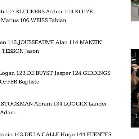
ob 103.KLUCKERS Arthur 104.KOLZE
Marius 106.WEISS Fabian
bien 113.JOUSSEAUME Alan 114.MANZIN
6.TESSON Jason
 Logan 123.DE BUYST Jasper 124.GIDDINGS
OFFER Baptiste
33.STOCKMAN Abram 134.LOOCKX Lander
 Adam
Le vélo peut-il remplacer les squats ?
L
onio 143.DE LA CALLE Hugo 144.FUENTES