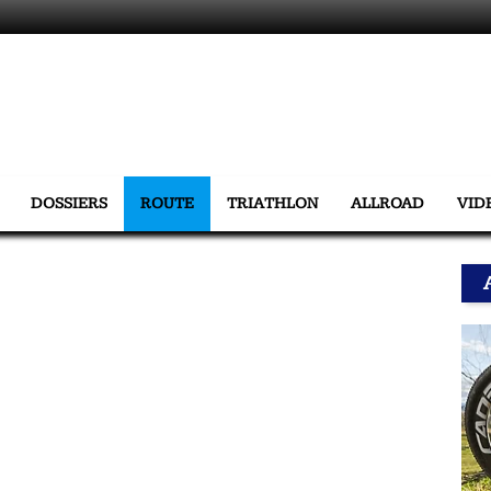
DOSSIERS
ROUTE
TRIATHLON
ALLROAD
VID