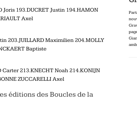
 Joris 193.DUCRET Justin 194.HAMON
Part
ARIAULT Axel
nou
Gra
pag
Gia
in 203.JUILLARD Maximilien 204.MOLLY
ambi
NCKAERT Baptiste
 Carter 213.KNECHT Noah 214.KONIJN
RBONNE ZUCCARELLI Axel
es éditions des Boucles de la