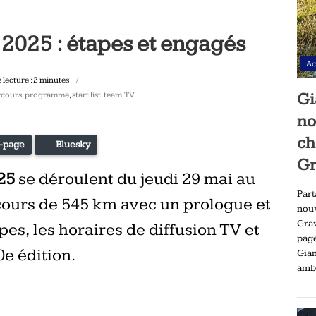
2025 : étapes et engagés
Ac
lecture :
2
minutes
rcours
,
programme
,
start list
,
team
,
TV
Gi
no
ch
-page
Bluesky
Gr
025
se déroulent du jeudi 29 mai au
Part
cours de 545 km avec un prologue et
nou
Gra
pes, les horaires de diffusion TV et
pag
0e édition.
Gia
ambi