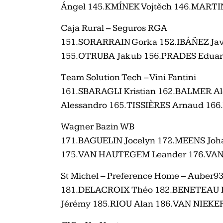
Ángel 145.KMÍNEK Vojtěch 146.MARTI
Caja Rural – Seguros RGA
151.SORARRAIN Gorka 152.IBÁÑEZ Javi
155.OTRUBA Jakub 156.PRADES Edua
Team Solution Tech – Vini Fantini
161.SBARAGLI Kristian 162.BALMER Al
Alessandro 165.TISSIÈRES Arnaud 166.V
Wagner Bazin WB
171.BAGUELIN Jocelyn 172.MEENS Joha
175.VAN HAUTEGEM Leander 176.VAN
St Michel – Preference Home – Auber9
181.DELACROIX Théo 182.BENETEAU 
Jérémy 185.RIOU Alan 186.VAN NIEKE