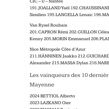
CIC – U – Nantes
191.JOALLAND Yaël 192.CHAUSSINAND
Similien 195.LANGELLA Lenaic 196.M
Van Rysel Roubaix
201.CAPRON Rémi 202.GUILLON Célest
Kenny 205.MORIN Emmanuel 206.PLA
Nice Métropole Côte d’Azur
211.HÄNNINEN Jaakko 212.GUICHARD
Alexander 215.MASSA Dylan 216.NA
Les vainqueurs des 10 dernièr
Mayenne
2024 BETTIOL Alberto
2023 LAZKANO Oier