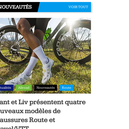
NOUVEAUTÉS
VOIR TOUT
tualités
Allroad
Nouveautés
Route
ant et Liv présentent quatre
uveaux modèles de
aussures Route et
avel/VTT