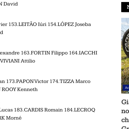
N David
er 153.LEITÃO Iúri 154.LÓPEZ Joseba
rd
exandre 163.FORTIN Filippo 164.IACCHI
IVIANI Attilio
n 173.PAPON Victor 174.TIZZA Marco
Ac
 ROOY Kenneth
Gi
3
Lucas 183.CARDIS Romain 184.LECROQ
no
RK Morné
ch
Gr