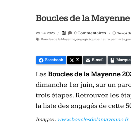
vélo
et
Boucles de la Mayenne 
triathlon
0 Commentaires
29 mai 2025
Temps de 
Boucles de la Mayenne
,
engagé
,
équipe
,
heure
,
palmarès
,
pa
Facebook
X
E-mail
Marque
Les
Boucles de la Mayenne 2
dimanche 1er juin, sur un par
trois étapes. Retrouvez les éta
la liste des engagés de cette 5
Images :
www.bouclesdelamayenne.fr