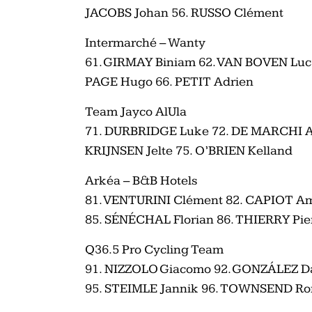
JACOBS Johan 56. RUSSO Clément
Intermarché – Wanty
61. GIRMAY Biniam 62. VAN BOVEN Luca
PAGE Hugo 66. PETIT Adrien
Team Jayco AlUla
71. DURBRIDGE Luke 72. DE MARCHI A
KRIJNSEN Jelte 75. O’BRIEN Kelland
Arkéa – B&B Hotels
81. VENTURINI Clément 82. CAPIOT Am
85. SÉNÉCHAL Florian 86. THIERRY Pie
Q36.5 Pro Cycling Team
91. NIZZOLO Giacomo 92. GONZÁLEZ D
95. STEIMLE Jannik 96. TOWNSEND Ro