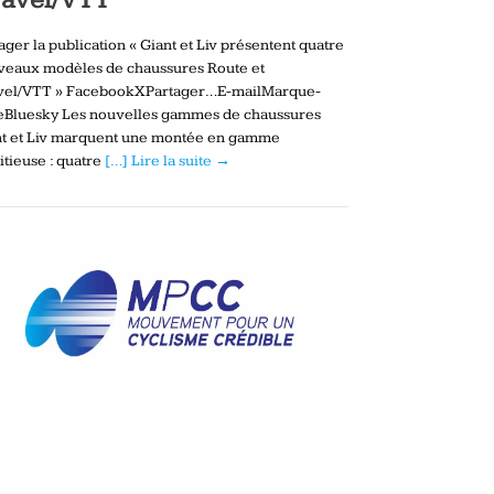
ager la publication « Giant et Liv présentent quatre
veaux modèles de chaussures Route et
vel/VTT » FacebookXPartager…E-mailMarque-
eBluesky Les nouvelles gammes de chaussures
nt et Liv marquent une montée en gamme
tieuse : quatre
[…] Lire la suite →