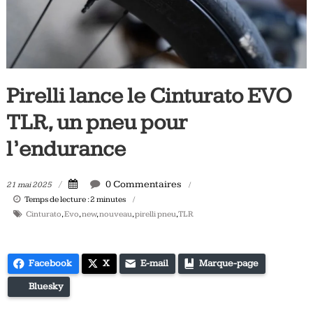
Tous
les
jours,
votre
actualité
Pirelli lance le Cinturato EVO
vélo
et
TLR, un pneu pour
triathlon
l’endurance
0 Commentaires
21 mai 2025
Temps de lecture :
2
minutes
Cinturato
,
Evo
,
new
,
nouveau
,
pirelli pneu
,
TLR
Facebook
X
E-mail
Marque-page
Bluesky