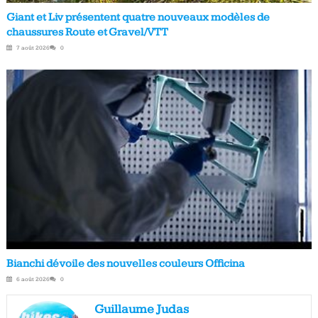
Giant et Liv présentent quatre nouveaux modèles de
chaussures Route et Gravel/VTT
7 août 2026
0
Bianchi dévoile des nouvelles couleurs Officina
6 août 2026
0
Guillaume Judas