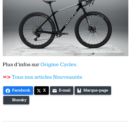
Plus d’infos sur
Origine Cycles.
=>
Tous nos articles Nouveautés
Facebook
X
E-mail
Marque-page
Bluesky