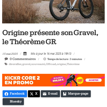
Tous
les
jours,
votre
actualité
Origine présente son Gravel,
vélo
et
le Théorème GR
triathlon
15 mai 2025
Mis à jour le 16 mai 2025 à 19h13
0 Commentaires
Temps de lecture :
3
minutes
diversifier
,
gravel
,
nouveauté
,
Offroad
,
origine
,
Théorème
Facebook
X
E-mail
Marque-page
Bluesky