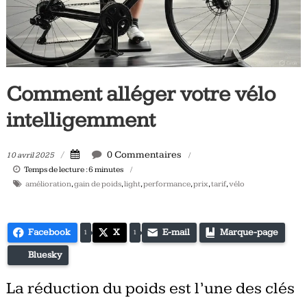
Tous
les
jours,
votre
actualité
Comment alléger votre vélo
vélo
et
intelligemment
triathlon
0 Commentaires
10 avril 2025
Temps de lecture :
6
minutes
amélioration
,
gain de poids
,
light
,
performance
,
prix
,
tarif
,
vélo
Facebook
X
E-mail
Marque-page
1
1
Bluesky
La réduction du poids est l’une des clés