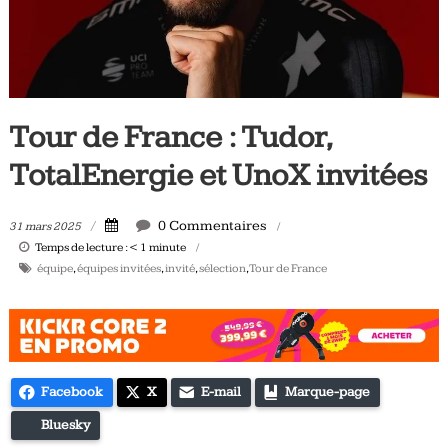
Tous
les
jours,
votre
actualité
Tour de France : Tudor,
vélo
et
TotalEnergie et UnoX invitées
triathlon
0 Commentaires
31 mars 2025
Temps de lecture :
< 1
minute
équipe
,
équipes invitées
,
invité
,
sélection
,
Tour de France
Facebook
X
E-mail
Marque-page
Bluesky