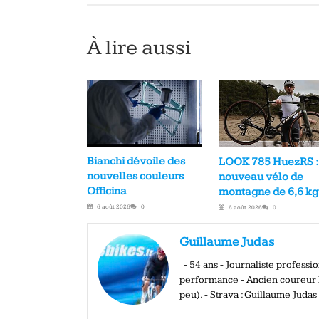
À lire aussi
Bianchi dévoile des
LOOK 785 HuezRS :
nouvelles couleurs
nouveau vélo de
Officina
montagne de 6,6 kg
6 août 2026
0
6 août 2026
0
Guillaume Judas
- 54 ans - Journaliste profess
performance - Ancien coureur El
peu). - Strava : Guillaume Judas