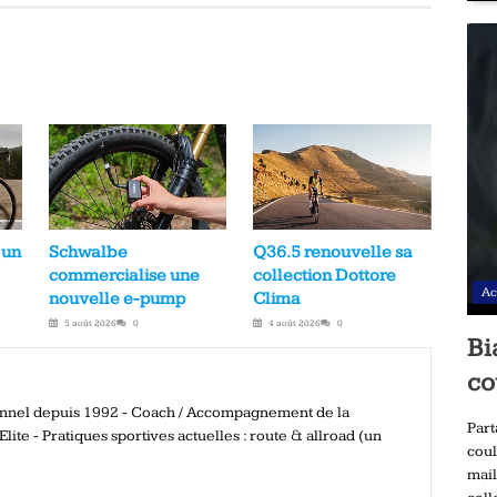
 un
Schwalbe
Q36.5 renouvelle sa
commercialise une
collection Dottore
Ac
nouvelle e-pump
Clima
5 août 2026
0
4 août 2026
0
Bi
co
ionnel depuis 1992 - Coach / Accompagnement de la
Part
ite - Pratiques sportives actuelles : route & allroad (un
coul
mail