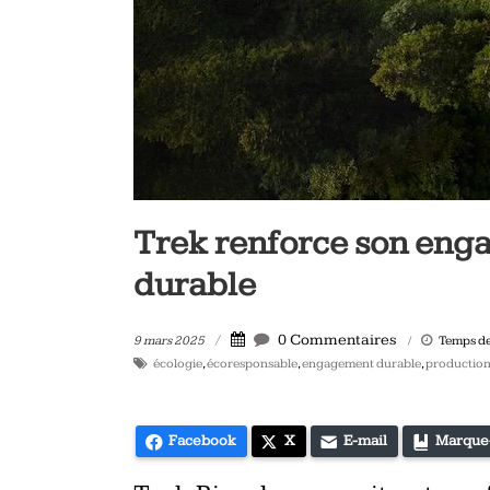
vélo
et
triathlon
Trek renforce son eng
durable
0 Commentaires
9 mars 2025
Temps de 
écologie
,
écoresponsable
,
engagement durable
,
productio
Facebook
X
E-mail
Marque