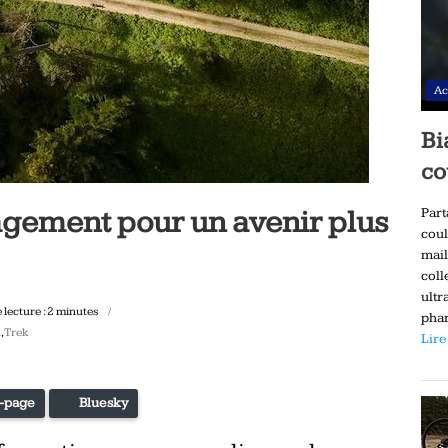
Ac
Bi
co
agement pour un avenir plus
Part
coul
mail
coll
ultr
lecture :
2
minutes
phar
n
,
Trek
Lire
-page
Bluesky