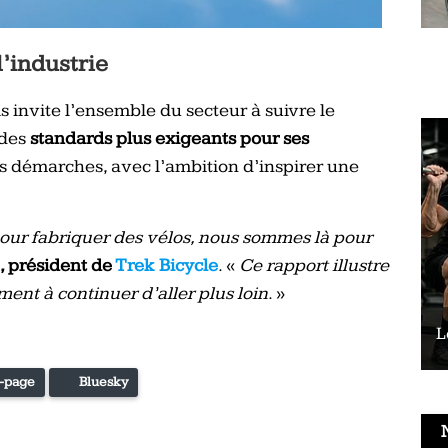
l’industrie
s invite l’ensemble du secteur à suivre le
 des
standards plus exigeants pour ses
 démarches, avec l’ambition d’inspirer une
ur fabriquer des vélos, nous sommes là pour
, président de
Trek Bicycle
. «
Ce rapport illustre
ent à continuer d’aller plus loin
. »
Le vélo peut-il remplacer les squats ?
L
-page
Bluesky