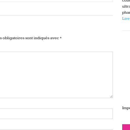
coll
ultr
phar
Lire
 obligatoires sont indiqués avec
*
Impo