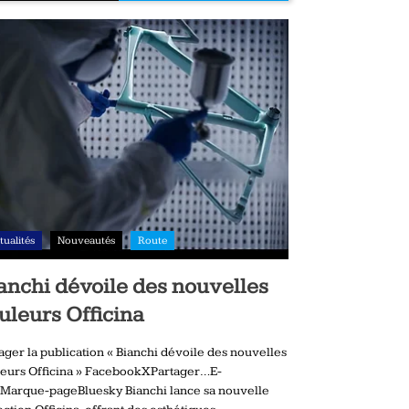
tualités
Nouveautés
Route
anchi dévoile des nouvelles
uleurs Officina
ager la publication « Bianchi dévoile des nouvelles
eurs Officina » FacebookXPartager…E-
Marque-pageBluesky Bianchi lance sa nouvelle