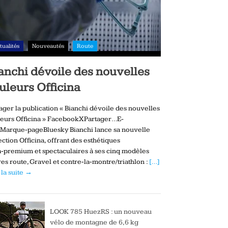
tualités
Nouveautés
Route
anchi dévoile des nouvelles
uleurs Officina
ager la publication « Bianchi dévoile des nouvelles
eurs Officina » FacebookXPartager…E-
Marque-pageBluesky Bianchi lance sa nouvelle
ection Officina, offrant des esthétiques
a‑premium et spectaculaires à ses cinq modèles
es route, Gravel et contre‑la‑montre/triathlon :
[…]
 la suite →
LOOK 785 HuezRS : un nouveau
vélo de montagne de 6,6 kg