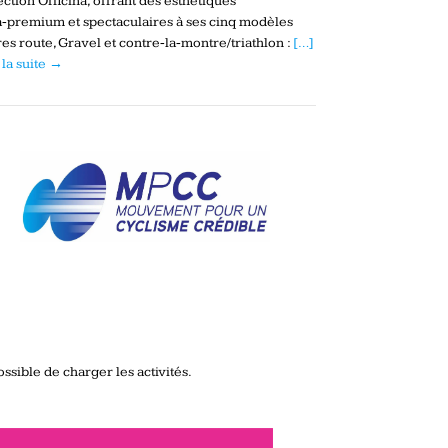
ection Officina, offrant des esthétiques
a‑premium et spectaculaires à ses cinq modèles
es route, Gravel et contre‑la‑montre/triathlon :
[…]
 la suite →
ssible de charger les activités.