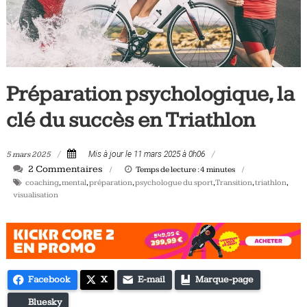
Tous
les
jours,
votre
actualité
Préparation psychologique, la
vélo
et
clé du succès en Triathlon
triathlon
5 mars 2025
Mis à jour le 11 mars 2025 à 0h06
2 Commentaires
Temps de lecture :
4
minutes
coaching
,
mental
,
préparation
,
psychologue du sport
,
Transition
,
triathlon
,
visualisation
Facebook
X
E-mail
Marque-page
Bluesky