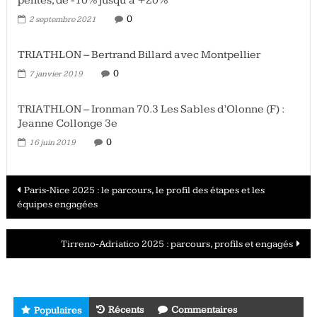
pentes, de -10% jusqu’à +20%
0
2 septembre 2021
TRIATHLON – Bertrand Billard avec Montpellier
0
7 janvier 2019
TRIATHLON – Ironman 70.3 Les Sables d’Olonne (F) :
Jeanne Collonge 3e
0
16 juin 2019
Navigation
Paris-Nice 2025 : le parcours, le profil des étapes et les
équipes engagées
des
articles
Tirreno-Adriatico 2025 : parcours, profils et engagés
Récents
Commentaires
Populaires