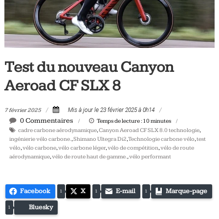
Tous
les
jours,
votre
actualité
Test du nouveau Canyon
vélo
et
Aeroad CF SLX 8
triathlon
7 février 2025
Mis à jour le 23 février 2025 à 0h14
0 Commentaires
Temps de lecture :
10
minutes
cadre carbone aérodynamique
,
Canyon Aeroad CF SLX 8.0 technologie
,
ingénierie vélo carbone.
,
Shimano Ultegra Di2
,
Technologie carbone vélo
,
test
vélo
,
vélo carbone
,
vélo carbone léger
,
vélo de compétition
,
vélo de route
aérodynamique
,
vélo de route haut de gamme.
,
vélo performant
Facebook
X
E-mail
Marque-page
1
1
1
Bluesky
1