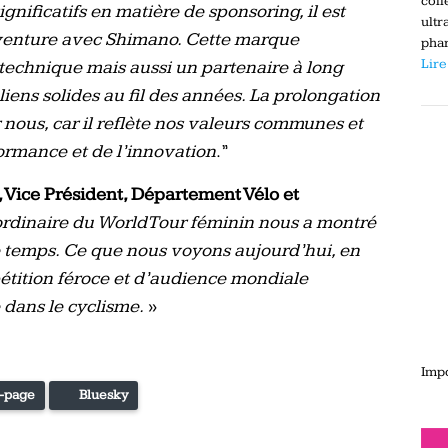
coll
nificatifs en matière de sponsoring, il est
ultr
aventure avec Shimano. Cette marque
phar
Lire
technique mais aussi un partenaire à long
iens solides au fil des années. La prolongation
r nous, car il reflète nos valeurs communes et
ormance et de l’innovation
.”
 Vice Président, Département Vélo et
ordinaire du WorldTour féminin nous a montré
 de temps. Ce que nous voyons aujourd’hui, en
étition féroce et d’audience mondiale
 dans le cyclisme.
»
Impo
-page
Bluesky