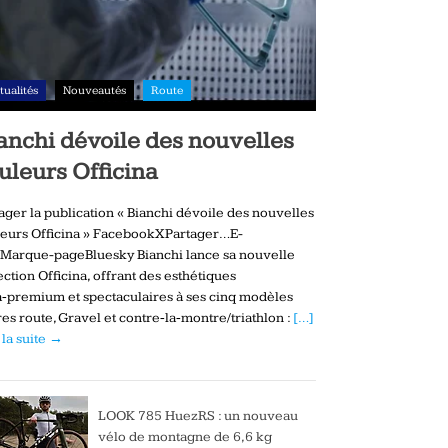
tualités
Nouveautés
Route
anchi dévoile des nouvelles
uleurs Officina
ager la publication « Bianchi dévoile des nouvelles
eurs Officina » FacebookXPartager…E-
Marque-pageBluesky Bianchi lance sa nouvelle
ection Officina, offrant des esthétiques
a‑premium et spectaculaires à ses cinq modèles
es route, Gravel et contre‑la‑montre/triathlon :
[…]
 la suite →
LOOK 785 HuezRS : un nouveau
vélo de montagne de 6,6 kg