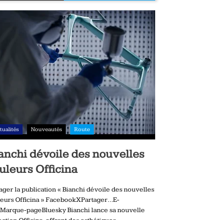
tualités
Nouveautés
Route
anchi dévoile des nouvelles
uleurs Officina
ager la publication « Bianchi dévoile des nouvelles
eurs Officina » FacebookXPartager…E-
Marque-pageBluesky Bianchi lance sa nouvelle