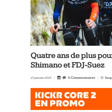
vélo
et
triathlon
Quatre ans de plus pour
Shimano et FDJ-Suez
0 Commentaires
23 janvier 2025
Temps