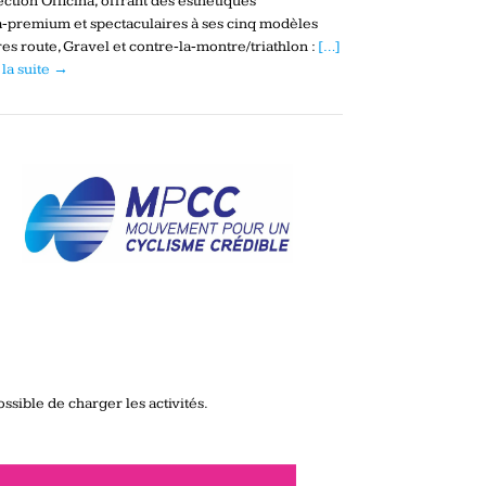
ection Officina, offrant des esthétiques
a‑premium et spectaculaires à ses cinq modèles
es route, Gravel et contre‑la‑montre/triathlon :
[…]
 la suite →
ssible de charger les activités.