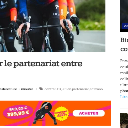
Ac
Bi
co
 le partenariat entre
Part
coul
mail
coll
ultr
 de lecture :
2
minutes
contrat
,
FDJ-Suez
,
partenariat
,
shimano
phar
Lire