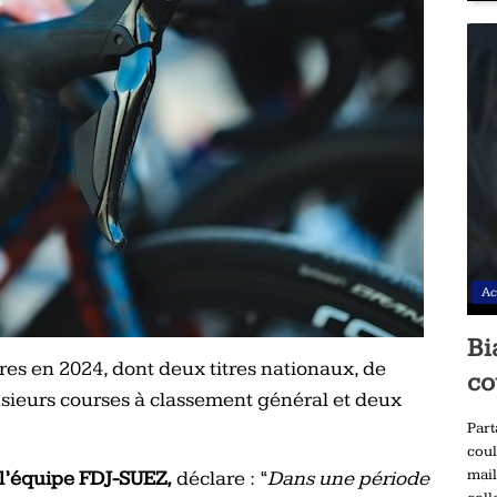
Ac
Bi
es en 2024, dont deux titres nationaux, de
co
sieurs courses à classement général et deux
Part
coul
mail
 l’équipe FDJ-SUEZ,
déclare :
“
Dans une période