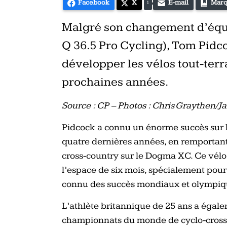
Facebook
X
E-mail
Marq
1
Malgré son changement d’équ
Q 36.5 Pro Cycling), Tom Pidco
développer les vélos tout-terra
prochaines années.
Source : CP – Photos : Chris Graythen/J
Pidcock a connu un énorme succès sur l
quatre dernières années, en remportan
cross-country sur le Dogma XC. Ce vélo
l’espace de six mois, spécialement pour
connu des succès mondiaux et olympiq
L’athlète britannique de 25 ans a égale
championnats du monde de cyclo-cross 