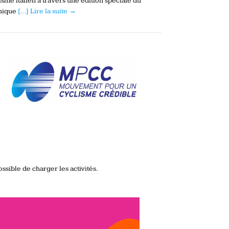
isme italien à travers une édition spéciale du
hique
[…] Lire la suite →
ssible de charger les activités.