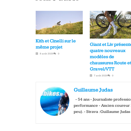
Kith et Cinelli sur le
Giant et Liv présent
même projet
quatre nouveaux
8 août 2026
0
modèles de
chaussures Route e
Gravel/VTT
7 août 2026
0
Guillaume Judas
- 54 ans - Journaliste profess
performance - Ancien coureur El
peu). - Strava : Guillaume Judas