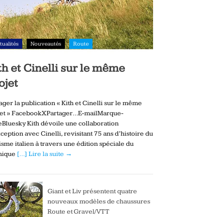
tualités
Nouveautés
Route
th et Cinelli sur le même
ojet
ager la publication « Kith et Cinelli sur le même
jet » FacebookXPartager…E-mailMarque-
Bluesky Kith dévoile une collaboration
ception avec Cinelli, revisitant 75 ans d’histoire du
isme italien à travers une édition spéciale du
hique
[…] Lire la suite →
Giant et Liv présentent quatre
nouveaux modèles de chaussures
Route et Gravel/VTT