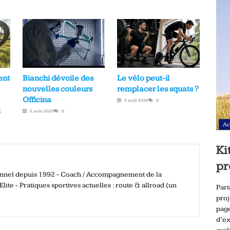
Bianchi dévoile des
ent
Le vélo peut-il
nouvelles couleurs
remplacer les squats ?
Officina
6 août 2026
0
t
6 août 2026
0
Ac
Ki
pr
ionnel depuis 1992 - Coach / Accompagnement de la
ite - Pratiques sportives actuelles : route & allroad (un
Part
pro
page
d’ex