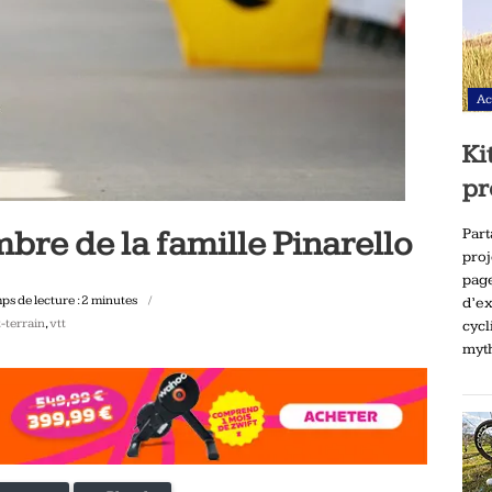
Ac
Ki
pr
re de la famille Pinarello
Part
pro
page
ps de lecture :
2
minutes
d’ex
-terrain
,
vtt
cycl
myt