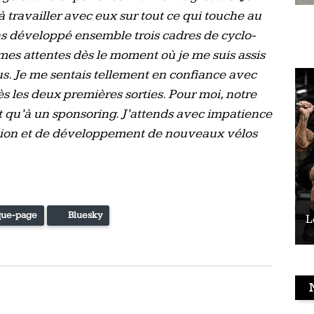
 travailler avec eux sur tout ce qui touche au
ns développé ensemble trois cadres de cyclo-
mes attentes dès le moment où je me suis assis
s. Je me sentais tellement en confiance avec
s les deux premières sorties. Pour moi, notre
t qu’à un sponsoring. J’attends avec impatience
ition et de développement de nouveaux vélos
ue-page
Bluesky
Le vélo peut-il remplacer les squats ?
L