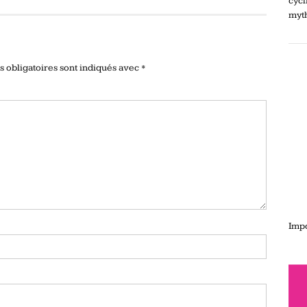
cycl
myt
 obligatoires sont indiqués avec
*
Impo