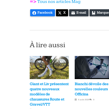
=>
Tous nos articles Mag
Facebook
X
E-mail
Marque
À lire aussi
Bianchi dévoile des
Giant et Liv présentent
nouvelles couleurs
quatre nouveaux
Officina
modèles de
chaussures Route et
6 août 2026
0
Gravel/VTT