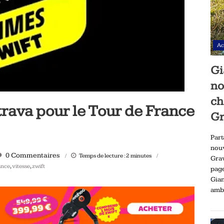
Ac
Gi
no
ch
trava pour le Tour de France
Gr
Part
nou
0 Commentaires
Temps de lecture :
2
minutes
Gra
ance
,
vitesse
,
zwift
pag
Gia
ambi