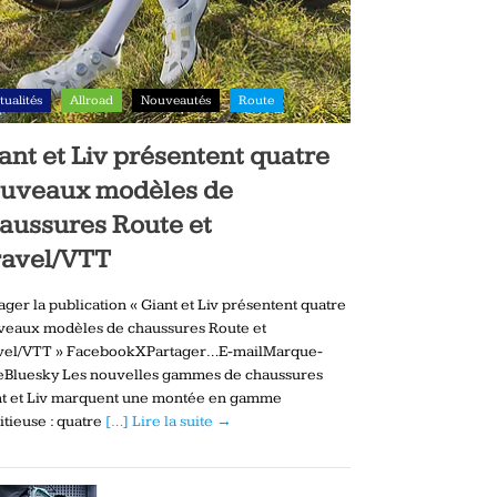
tualités
Allroad
Nouveautés
Route
ant et Liv présentent quatre
uveaux modèles de
aussures Route et
avel/VTT
ager la publication « Giant et Liv présentent quatre
veaux modèles de chaussures Route et
vel/VTT » FacebookXPartager…E-mailMarque-
eBluesky Les nouvelles gammes de chaussures
nt et Liv marquent une montée en gamme
tieuse : quatre
[…] Lire la suite →