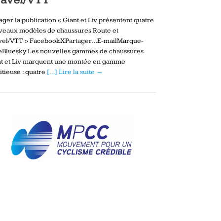
ager la publication « Giant et Liv présentent quatre
veaux modèles de chaussures Route et
vel/VTT » FacebookXPartager…E-mailMarque-
eBluesky Les nouvelles gammes de chaussures
nt et Liv marquent une montée en gamme
tieuse : quatre
[…] Lire la suite →