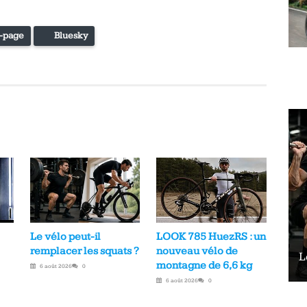
-page
Bluesky
Le vélo peut-il
LOOK 785 HuezRS : un
remplacer les squats ?
nouveau vélo de
Le vélo peut-il remplacer les squats ?
L
montagne de 6,6 kg
6 août 2026
0
6 août 2026
0