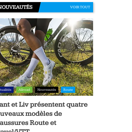
NOUVEAUTÉS
VOIR TOUT
tualités
Allroad
Nouveautés
Route
ant et Liv présentent quatre
uveaux modèles de
aussures Route et
avel/VTT