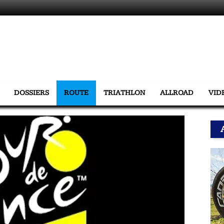
DOSSIERS
ROUTE
TRIATHLON
ALLROAD
VID