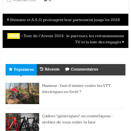
16 janvier 2022
Navigation
Shimano et A.S.O. prolongent leur partenariat jusqu’en 2028
des
PROS
– Tour de l’Avenir 2024 : le parcours, les retransmissions
articles
TV et la liste des engagés
Récents
Commentaires
Populaires
Humeur : faut-il laisser rouler les VTT
électriques en forêt ?
Cadres “génériques” ou contrefaçons :
arrêtez de vous voiler la face