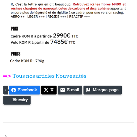
=>
Tous nos articles Nouveautés
Facebook
X
E-mail
Marque-page
1
Bluesky