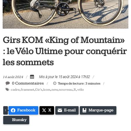
Tous
les
jours,
votre
actualité
Girs KOM «King of Mountain»
vélo
et
: le Vélo Ultime pour conquérir
triathlon
les sommets
14 août 2024
Mis à jour le 15 août 2024 à 17h32
0 Commentaires
Temps de lecture :
3
minutes
cadre
,
frameset
,
Gir's
,
kom
,
new
,
nouveau
,
R
,
vélo
Facebook
X
E-mail
Marque-page
1
Bluesky