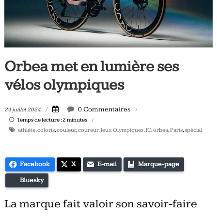
Tous
les
jours,
votre
actualité
Orbea met en lumière ses
vélo
et
vélos olympiques
triathlon
0 Commentaires
24 juillet 2024
Temps de lecture :
2
minutes
athlète
,
coloris
,
couleur
,
coureur
,
Jeux Olympiques
,
JO
,
orbea
,
Paris
,
spécial
Facebook
X
E-mail
Marque-page
Bluesky
La marque fait valoir son savoir-faire