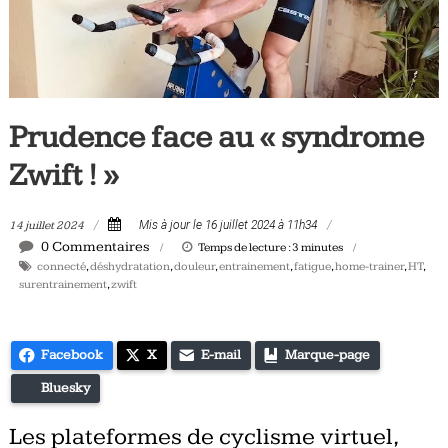
Tous
les
jours,
votre
actualité
Prudence face au « syndrome
vélo
et
Zwift ! »
triathlon
14 juillet 2024
Mis à jour le 16 juillet 2024 à 11h34
0 Commentaires
Temps de lecture :
3
minutes
connecté
,
déshydratation
,
douleur
,
entrainement
,
fatigue
,
home-trainer
,
HT
,
surentrainement
,
zwift
Facebook
X
E-mail
Marque-page
Bluesky
Les plateformes de cyclisme virtuel,