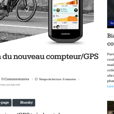
Ac
Bi
co
n du nouveau compteur/GPS
Part
coul
mail
coll
ultr
0 Commentaires
Temps de lecture :
6
minutes
phar
veau
,
social
,
test
Lire
-page
Bluesky