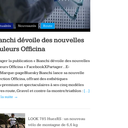
tualités
Nouveautés
Route
anchi dévoile des nouvelles
uleurs Officina
ager la publication « Bianchi dévoile des nouvelles
eurs Officina » FacebookXPartager…E-
Marque-pageBluesky Bianchi lance sa nouvelle
ection Officina, offrant des esthétiques
a‑premium et spectaculaires à ses cinq modèles
es route, Gravel et contre‑la‑montre/triathlon :
[…]
 la suite →
LOOK 785 HuezRS : un nouveau
vélo de montagne de 6,6 kg