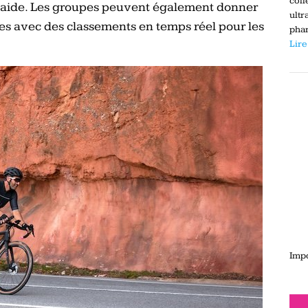
coll
d’aide. Les groupes peuvent également donner
ultr
es avec des classements en temps réel pour les
phar
Lire
Impo