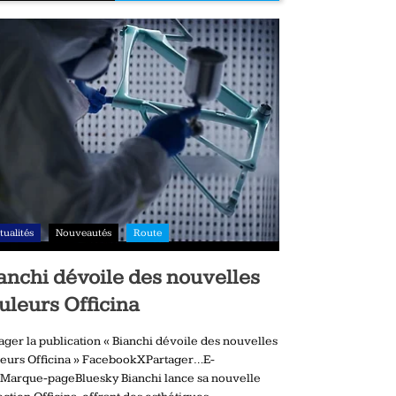
tualités
Nouveautés
Route
anchi dévoile des nouvelles
uleurs Officina
ager la publication « Bianchi dévoile des nouvelles
eurs Officina » FacebookXPartager…E-
Marque-pageBluesky Bianchi lance sa nouvelle