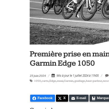
vélo
et
triathlon
Première prise en mai
Garmin Edge 1050
25 juin 2024
Mis à jour le 1 juillet 2024 à 11h05
1050
,
carte
,
Edge
,
essai
,
Garmin
,
guidage
,
haut-parleur
,
nou
Facebook
X
E-mail
Marque