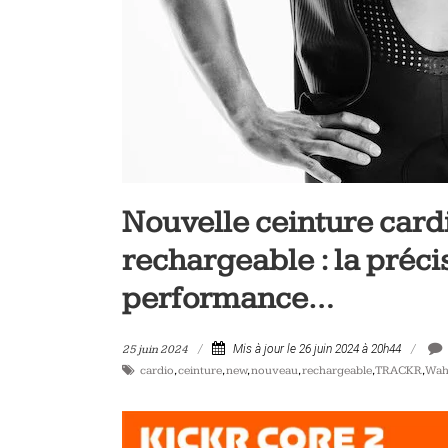
vélo
et
triathlon
Nouvelle ceinture card
rechargeable : la préci
performance…
25 juin 2024
Mis à jour le 26 juin 2024 à 20h44
cardio
,
ceinture
,
new
,
nouveau
,
rechargeable
,
TRACKR
,
Wah