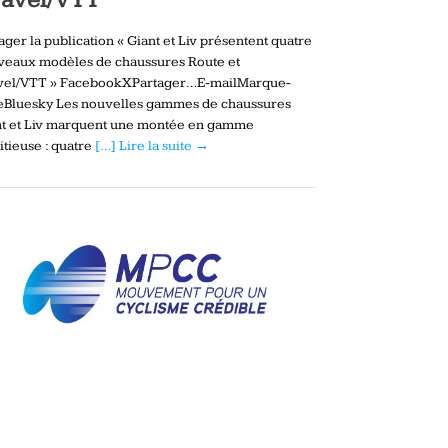
ager la publication « Giant et Liv présentent quatre
veaux modèles de chaussures Route et
vel/VTT » FacebookXPartager…E-mailMarque-
eBluesky Les nouvelles gammes de chaussures
nt et Liv marquent une montée en gamme
tieuse : quatre
[…] Lire la suite →