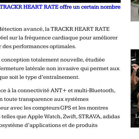
, la TRACKR HEART RATE offre un certain nombre
e détection avancé, la TRACKR HEART RATE
éel sur la fréquence cardiaque pour améliorer
nir des performances optimales.
e conception totalement nouvelle, étudiée
 fermeture latérale non invasive qui permet aux
que soit le type d’entraînement.
̂ce à la connectivité ANT+ et multi-Bluetooth,
toute transparence aux systèmes
́rieur avec les compteurs GPS et les montres
 telles que Apple Watch, Zwift, STRAVA, adidas
Le vélo peut-il remplacer les squats ?
L
osystème d’applications et de produits