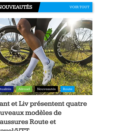
NOUVEAUTÉS
VOIR TOUT
tualités
Allroad
Nouveautés
Route
ant et Liv présentent quatre
uveaux modèles de
aussures Route et
avel/VTT