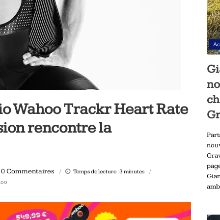
Ac
Gi
no
ch
io Wahoo Trackr Heart Rate
Gr
sion rencontre la
Part
nou
Gra
pag
0 Commentaires
Temps de lecture :
3
minutes
Gia
oo
ambi