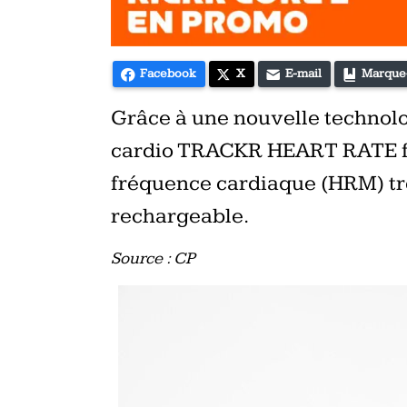
Facebook
X
E-mail
Marque
Grâce à une nouvelle technol
cardio TRACKR HEART RATE fou
fréquence cardiaque (HRM) trè
rechargeable.
Source : CP