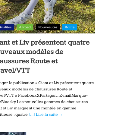
tualités
Allroad
Nouveautés
Route
ant et Liv présentent quatre
uveaux modèles de
aussures Route et
avel/VTT
ager la publication « Giant et Liv présentent quatre
veaux modèles de chaussures Route et
vel/VTT » FacebookXPartager…E-mailMarque-
eBluesky Les nouvelles gammes de chaussures
nt et Liv marquent une montée en gamme
tieuse : quatre
[…] Lire la suite →