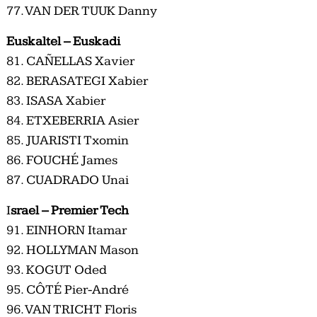
77. VAN DER TUUK Danny
Euskaltel – Euskadi
81. CAÑELLAS Xavier
82. BERASATEGI Xabier
83. ISASA Xabier
84. ETXEBERRIA Asier
85. JUARISTI Txomin
86. FOUCHÉ James
87. CUADRADO Unai
I
srael – Premier Tech
91. EINHORN Itamar
92. HOLLYMAN Mason
93. KOGUT Oded
95. CÔTÉ Pier-André
96. VAN TRICHT Floris