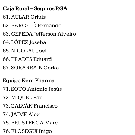
Caja Rural – Seguros RGA
61. AULAR Orluis
62. BARCELÓ Fernando
63. CEPEDA Jefferson Alveiro
64. LÓPEZ Joseba
65. NICOLAU Joel
66. PRADES Eduard
67. SORARRAIN Gorka
Equipo Kern Pharma
71. SOTO Antonio Jesús
72. MIQUEL Pau
73. GALVÁN Francisco
74. JAIME Álex
75. BRUSTENGA Marc
76. ELOSEGUI Iñigo