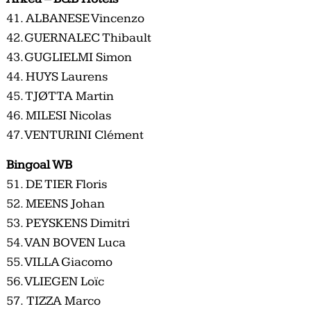
41. ALBANESE Vincenzo
42. GUERNALEC Thibault
43. GUGLIELMI Simon
44. HUYS Laurens
45. TJØTTA Martin
46. MILESI Nicolas
47. VENTURINI Clément
Bingoal WB
51. DE TIER
Floris
52.
MEENS
Johan
53.
PEYSKENS
Dimitri
54. VAN BOVEN Luca
55.
VILLA
Giacomo
56. VLIEGEN Loïc
57. TIZZA Marco