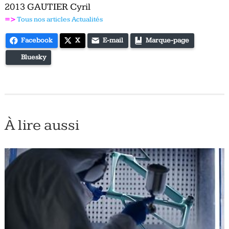
2013 GAUTIER Cyril
=>
Tous nos articles Actualités
Facebook
X
E-mail
Marque-page
Bluesky
À lire aussi