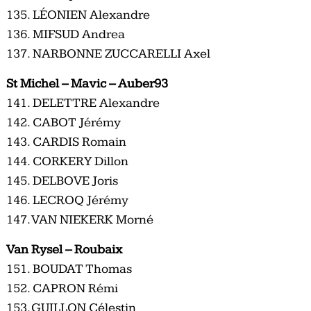
135. LÉONIEN Alexandre
136. MIFSUD Andrea
137. NARBONNE ZUCCARELLI Axel
St Michel – Mavic – Auber93
141. DELETTRE Alexandre
142. CABOT Jérémy
143. CARDIS Romain
144. CORKERY Dillon
145. DELBOVE Joris
146. LECROQ Jérémy
147. VAN NIEKERK Morné
Van Rysel – Roubaix
151. BOUDAT Thomas
152. CAPRON Rémi
153. GUILLON Célestin