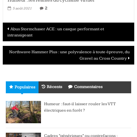
Humeur : les réalités du cyclisme virtuel
2
5 août 2021
Navigation
Abus Stormchaser ACE : un casque performant et
intransigeant
des
articles
Northwave Hammer Plus : une polyvalence à toute épreuve, du
Gravel au Cross Country
Récents
Commentaires
Populaires
Humeur : faut-il laisser rouler les VTT
électriques en forêt ?
Cadres “génériques” ou contrefaçons :