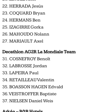
22. HERRADA Jesús
23. COQUARD Bryan
24. HERMANS Ben
25. IZAGIRRE Gorka
26. MAHOUDO Nolann
27. MARIAULT Axel
Decathlon AG2R La Mondiale Team
31. COSNEFROY Benoît
32. LABROSSE Jordan
33. LAPEIRA Paul
34. RETAILLEAU Valentin
35. BOASSON HAGEN Edvald
36. VEISTROFFER Baptiste
37. NIELSEN Daniel Weis
Arkéa – B&B Hotels