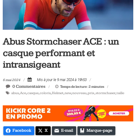
Tous
les
jours,
votre
actualité
Abus Stormchaser ACE : un
vélo
et
casque performant et
triathlon
intransigeant
6 mai 2024
Mis à jour le 9 mai 2024 à 19h53
0 Commentaires
Temps de lecture :
2
minutes
abus
,
Ace
,
casque
,
coloris
,
Helmet
,
new
,
nouveau
,
prix
,
stormchaser
,
taille
Facebook
X
E-mail
Marque-page