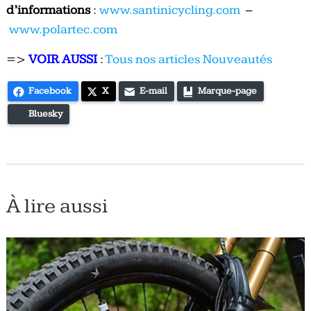
d’informations
:
www.santinicycling.com
–
www.polartec.com
=>
VOIR AUSSI
:
Tous nos articles Nouveautés
Facebook
X
E-mail
Marque-page
Bluesky
À lire aussi