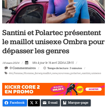
Tous
les
jours,
votre
actualité
Santini et Polartec présentent
vélo
et
le maillot unisexe Ombra pour
triathlon
dépasser les genres
18 mars 2024
Mis à jour le 16 avril 2024 à 23h15
0 Commentaires
Temps de lecture :
3
minutes
été
,
Femme
,
Homme
,
Jersey
,
maillot
,
new
,
nouveau
,
polartec
,
santini
,
unisexe
Facebook
X
E-mail
Marque-page