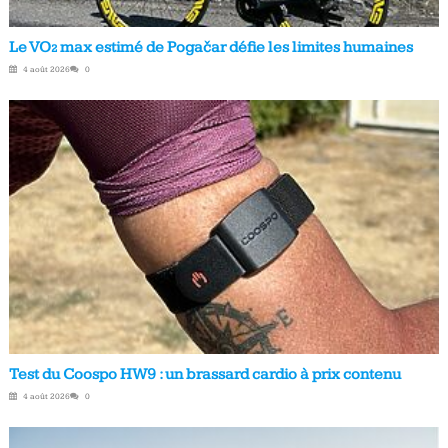
Le VO₂ max estimé de Pogačar défie les limites humaines
4 août 2026
0
Test du Coospo HW9 : un brassard cardio à prix contenu
4 août 2026
0