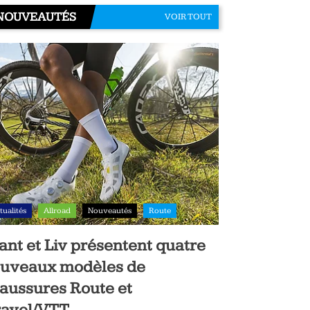
NOUVEAUTÉS
VOIR TOUT
tualités
Allroad
Nouveautés
Route
ant et Liv présentent quatre
uveaux modèles de
aussures Route et
avel/VTT