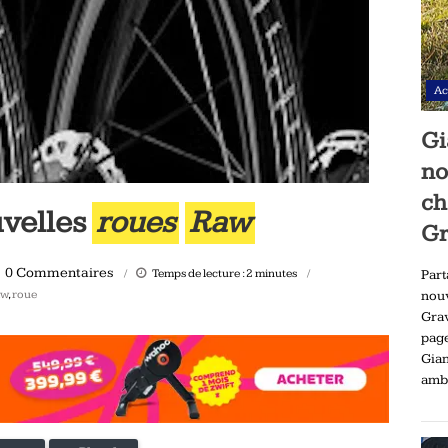
Ac
Gi
no
ch
velles
roues
Raw
Gr
0 Commentaires
Temps de lecture :
2
minutes
Part
aw
,
roue
nou
Gra
pag
Gia
ambi