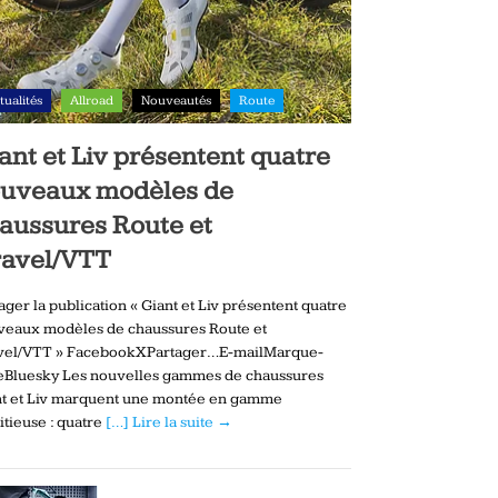
tualités
Allroad
Nouveautés
Route
ant et Liv présentent quatre
uveaux modèles de
aussures Route et
avel/VTT
ager la publication « Giant et Liv présentent quatre
veaux modèles de chaussures Route et
vel/VTT » FacebookXPartager…E-mailMarque-
eBluesky Les nouvelles gammes de chaussures
nt et Liv marquent une montée en gamme
tieuse : quatre
[…] Lire la suite →