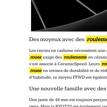
Des moyeux avec des
roulem
Les rayons en carbone nécessitent une
roues
exige des
roulements
en cérami
s’est associé à CeramicSpeed. Leurs
ro
roues
en termes de durabilité et de réd
d’habitude, ce moyeu FFWD est égaleme
Une nouvelle famille avec des
Une jante de 44 mm est toujours perçue
gens. Mais la RYOT55 est également con