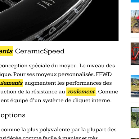
ents
CeramicSpeed
 conception spéciale du moyeu. Le niveau des
que. Pour ses moyeux personnalisés, FFWD
ulements
augmentent les performances des
uction de la résistance au
roulement
. Comme
nt équipé d’un système de cliquet interne.
 options
 comme la plus polyvalente par la plupart des
sidérée comme facile à manier et très