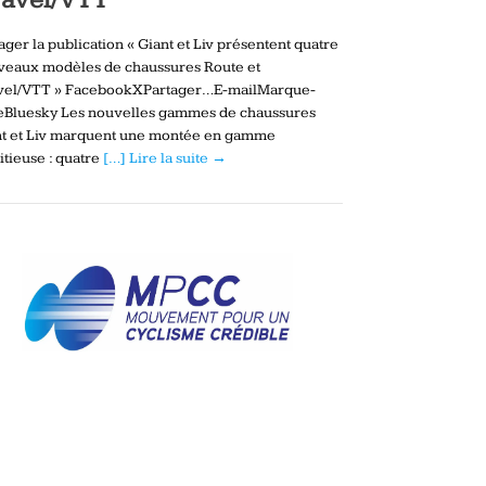
ager la publication « Giant et Liv présentent quatre
veaux modèles de chaussures Route et
vel/VTT » FacebookXPartager…E-mailMarque-
eBluesky Les nouvelles gammes de chaussures
nt et Liv marquent une montée en gamme
tieuse : quatre
[…] Lire la suite →