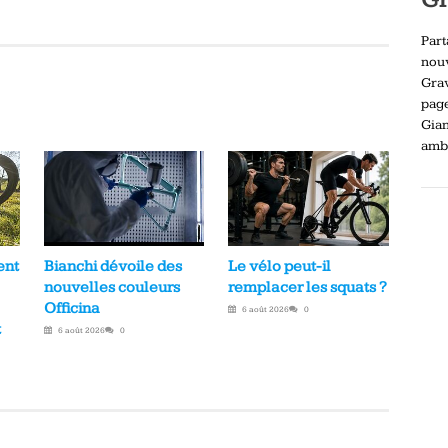
Part
nou
Gra
pag
Gia
ambi
Bianchi dévoile des
ent
Le vélo peut-il
nouvelles couleurs
remplacer les squats ?
Officina
6 août 2026
0
t
6 août 2026
0