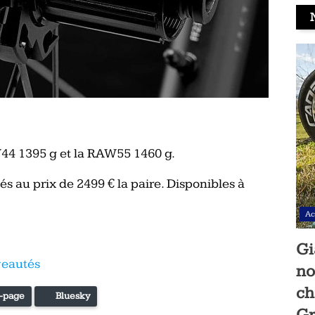
44 1395 g et la RAW55 1460 g.
s au prix de 2499 € la paire. Disponibles à
Ac
Gi
veautés
no
ch
-page
Bluesky
Gr