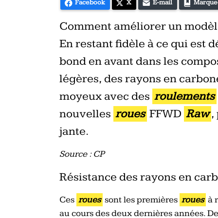
Facebook
X
E-mail
Marque
Comment améliorer un modèle 
En restant fidèle à ce qui est 
bond en avant dans les compos
légères, des rayons en carbone
moyeux avec des
roulements
nouvelles
roues
FFWD
Raw
,
jante.
Source : CP
Résistance des rayons en car
Ces
roues
sont les premières
roues
à 
au cours des deux dernières années. Des 