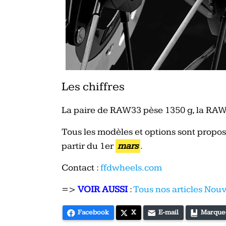
Les chiffres
La paire de RAW33 pèse 1350 g, la RAW
Tous les modèles et options sont proposé
partir du 1er
mars
.
Contact :
ffdwheels.com
=>
VOIR AUSSI
:
Tous nos articles Nou
Facebook
X
E-mail
Marque