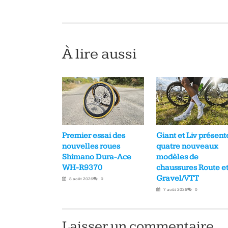
À lire aussi
Premier essai des
Giant et Liv présent
nouvelles roues
quatre nouveaux
Shimano Dura-Ace
modèles de
WH-R9370
chaussures Route e
Gravel/VTT
8 août 2026
0
7 août 2026
0
Laisser un commentaire