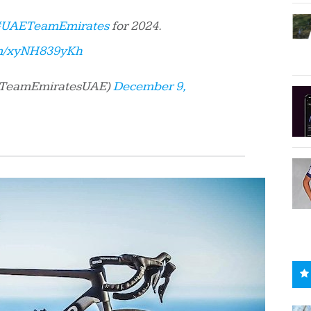
UAETeamEmirates
for 2024.
om/xyNH839yKh
TeamEmiratesUAE)
December 9,