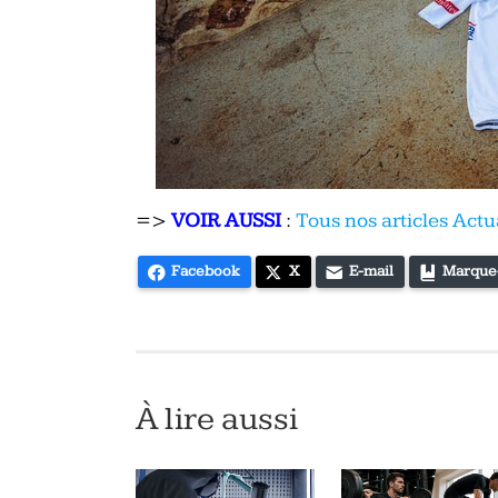
=>
VOIR AUSSI
:
Tous nos articles Actu
Facebook
X
E-mail
Marque
À lire aussi