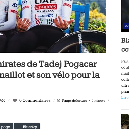
Ac
Bi
co
rates de Tadej Pogacar
Part
coul
illot et son vélo pour la
mail
coll
ultr
phar
Lire
0 Commentaires
1h56
Temps de lecture :
< 1
minute
o
-page
Bluesky