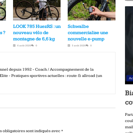
LOOK 785 HuezRS : un
Schwalbe
s ?
nouveau vélo de
commercialise une
montagne de 6,6 kg
nouvelle e-pump
6 août 2026
0
5 août 2026
0
ionnel depuis 1992 - Coach / Accompagnement de la
ite - Pratiques sportives actuelles : route & allroad (un
Ac
Bi
co
Part
coul
mail
 obligatoires sont indiqués avec
*