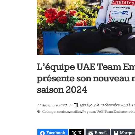
vélo
et
triathlon
L’équipe UAE Team Emi
présente son nouveau ma
saison 2024
11 décembre 2023
Mis à jour le 13 décembre 2023 à 1
Colnago
,
couleur
,
maillot
,
Pogacar
,
UAE-Team Emirates
,
vél
Facebook
X
E-mail
Marque