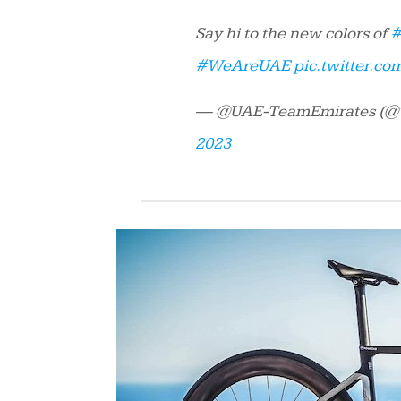
Say hi to the new colors of
#
#WeAreUAE
pic.twitter.c
— @UAE-TeamEmirates (@
2023