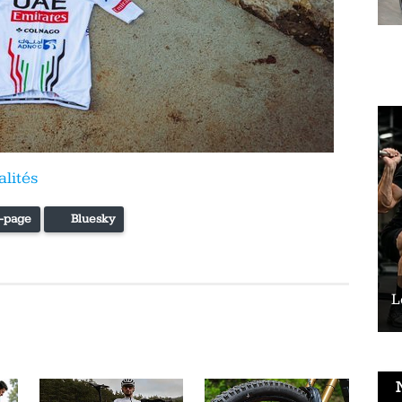
alités
-page
Bluesky
Le vélo peut-il remplacer les squats ?
L