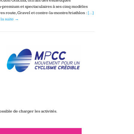
ection Officina, offrant des esthétiques
a‑premium et spectaculaires à ses cinq modèles
es route, Gravel et contre‑la‑montre/triathlon :
[…]
 la suite →
ssible de charger les activités.