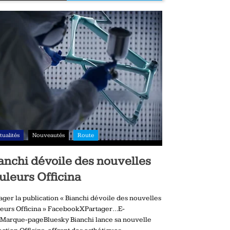
tualités
Nouveautés
Route
anchi dévoile des nouvelles
uleurs Officina
ager la publication « Bianchi dévoile des nouvelles
eurs Officina » FacebookXPartager…E-
Marque-pageBluesky Bianchi lance sa nouvelle