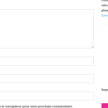
coll
ultr
phar
Lire
Impo
ns le navigateur pour mon prochain commentaire.