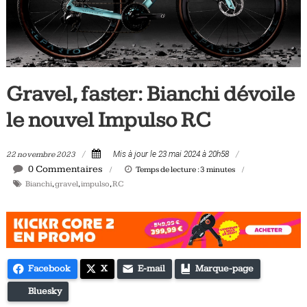
Tous
les
jours,
votre
actualité
Gravel, faster: Bianchi dévoile
vélo
et
le nouvel Impulso RC
triathlon
22 novembre 2023
Mis à jour le 23 mai 2024 à 20h58
0 Commentaires
Temps de lecture :
3
minutes
Bianchi
,
gravel
,
impulso
,
RC
Facebook
X
E-mail
Marque-page
Bluesky