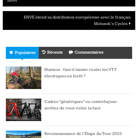
hiver
des
articles
ENVE étend sa distribution européenne avec le français
Mohawk’s Cycles
Récents
Commentaires
Populaires
Humeur : faut-il laisser rouler les VTT
électriques en forêt ?
Cadres “génériques” ou contrefaçons :
arrêtez de vous voiler la face
Reconnaissance de l’Étape du Tour 2025