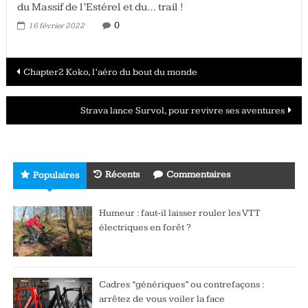
du Massif de l’Estérel et du… trail !
0
16 février 2022
Navigation
Chapter2 Koko, l’aéro du bout du monde
des
Strava lance Survol, pour revivre ses aventures
articles
Récents
Commentaires
Populaires
Humeur : faut-il laisser rouler les VTT
électriques en forêt ?
Cadres “génériques” ou contrefaçons :
arrêtez de vous voiler la face