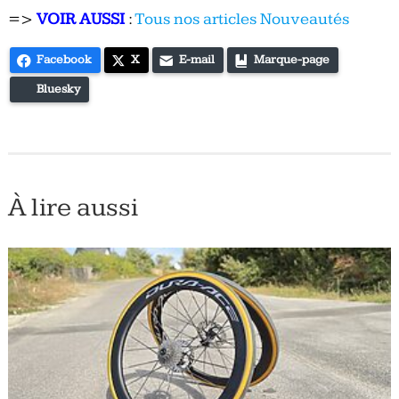
=>
VOIR AUSSI
:
Tous nos articles Nouveautés
Facebook
X
E-mail
Marque-page
Bluesky
À lire aussi