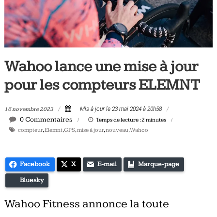
Tous
les
jours,
votre
actualité
Wahoo lance une mise à jour
vélo
et
pour les compteurs ELEMNT
triathlon
16 novembre 2023
Mis à jour le 23 mai 2024 à 20h58
0 Commentaires
Temps de lecture :
2
minutes
compteur
,
Elemnt
,
GPS
,
mise à jour
,
nouveau
,
Wahoo
Facebook
X
E-mail
Marque-page
Bluesky
Wahoo Fitness annonce la toute