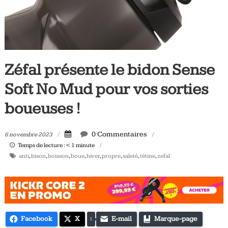
Tous
les
jours,
votre
actualité
Zéfal présente le bidon Sense
vélo
et
Soft No Mud pour vos sorties
triathlon
boueuses !
0 Commentaires
6 novembre 2023
Temps de lecture :
< 1
minute
anti
,
bison
,
boisson
,
boue
,
hiver
,
propre
,
saleté
,
tétine
,
zefal
Facebook
X
E-mail
Marque-page
1