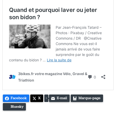
Facebook
X
E-mail
Marque-page
1
Bluesky