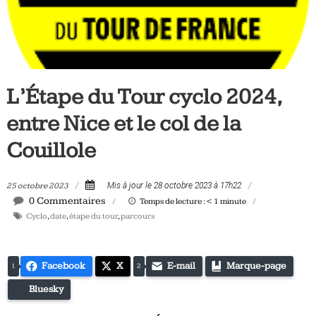
Tous
les
jours,
votre
actualité
L’Étape du Tour cyclo 2024,
vélo
et
entre Nice et le col de la
triathlon
Couillole
25 octobre 2023
Mis à jour le 28 octobre 2023 à 17h22
0 Commentaires
Temps de lecture :
< 1
minute
Cyclo
,
date
,
étape du tour
,
parcours
Facebook
X
E-mail
Marque-page
1
2
Bluesky