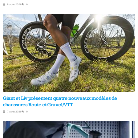
8 août 2026
0
Giant et Liv présentent quatre nouveaux modèles de
chaussures Route et Gravel/VTT
7 août 2026
0