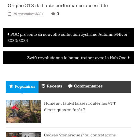
Origine GTS : la haute performance accessible
0
20 novembre 2024
Navigation
POC présente sa nouvelle collection cyclisme Automne/Hiver
2023/2024
des
articles
Zwift révolutionne le home-trainer avec le Hub One
Récents
Commentaires
Populaires
Humeur : faut-il laisser rouler les VTT
électriques en forêt ?
Cadres “génériques” ou contrefaçons :