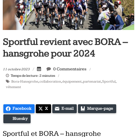
Tous
les
jours,
votre
actualité
Sportful revient avec BORA –
vélo
et
hansgrohe pour 2024
triathlon
0 Commentaires
11 octobre 2023
Temps de lecture :
2
minutes
Bora-Hansgrohe
,
collaboration
,
équipement
,
partenariat
,
Sportful
,
vêtement
Facebook
X
E-mail
Marque-page
Bluesky
Sportful et BORA – hansgrohe