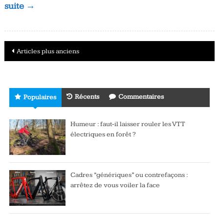
suite →
Navigation
Articles plus anciens
des
articles
Récents
Commentaires
Populaires
Humeur : faut-il laisser rouler les VTT
électriques en forêt ?
Cadres “génériques” ou contrefaçons :
arrêtez de vous voiler la face