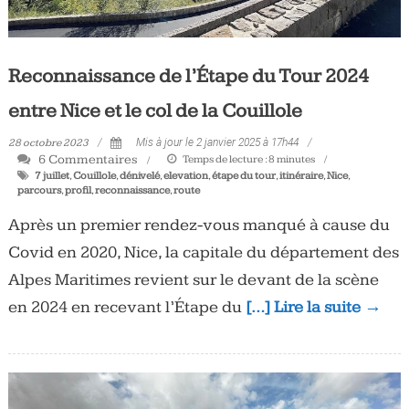
Reconnaissance de l’Étape du Tour 2024
entre Nice et le col de la Couillole
28 octobre 2023
Mis à jour le 2 janvier 2025 à 17h44
6 Commentaires
Temps de lecture :
8
minutes
7 juillet
,
Couillole
,
dénivelé
,
elevation
,
étape du tour
,
itinéraire
,
Nice
,
parcours
,
profil
,
reconnaissance
,
route
Après un premier rendez-vous manqué à cause du
Covid en 2020, Nice, la capitale du département des
Alpes Maritimes revient sur le devant de la scène
en 2024 en recevant l’Étape du
[…] Lire la suite →