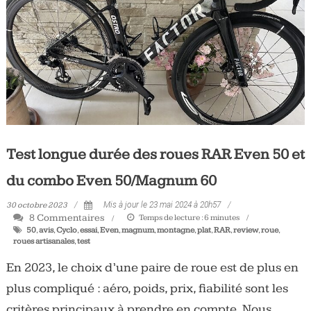
Tous
les
jours,
votre
actualité
vélo
et
triathlon
Test longue durée des roues RAR Even 50 et
du combo Even 50/Magnum 60
30 octobre 2023
Mis à jour le 23 mai 2024 à 20h57
8 Commentaires
Temps de lecture :
6
minutes
50
,
avis
,
Cyclo
,
essai
,
Even
,
magnum
,
montagne
,
plat
,
RAR
,
review
,
roue
,
roues artisanales
,
test
En 2023, le choix d’une paire de roue est de plus en
plus compliqué : aéro, poids, prix, fiabilité sont les
critères principaux à prendre en compte. Nous