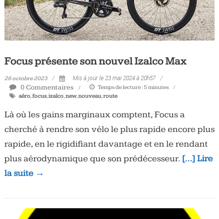
Focus présente son nouvel Izalco Max
26 octobre 2023
Mis à jour le 23 mai 2024 à 20h57
0 Commentaires
Temps de lecture :
5
minutes
aéro
,
focus
,
izalco
,
new
,
nouveau
,
route
Là où les gains marginaux comptent, Focus a
cherché à rendre son vélo le plus rapide encore plus
rapide, en le rigidifiant davantage et en le rendant
plus aérodynamique que son prédécesseur.
[…] Lire
la suite →