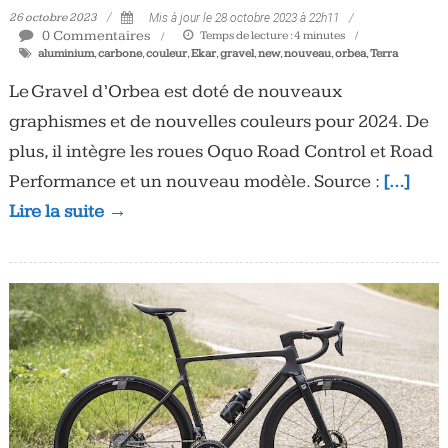
26 octobre 2023
Mis à jour le 28 octobre 2023 à 22h11
0 Commentaires
Temps de lecture :
4
minutes
aluminium
,
carbone
,
couleur
,
Ekar
,
gravel
,
new
,
nouveau
,
orbea
,
Terra
Le Gravel d’Orbea est doté de nouveaux
graphismes et de nouvelles couleurs pour 2024. De
plus, il intègre les roues Oquo Road Control et Road
Performance et un nouveau modèle. Source :
[…]
Lire la suite →