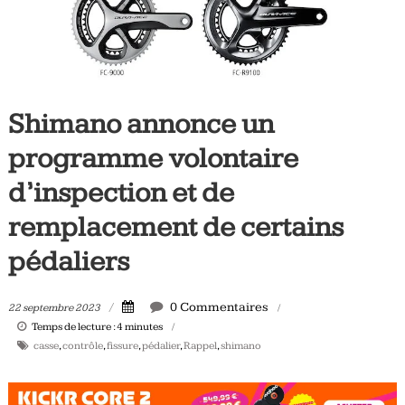
Tous
les
jours,
votre
actualité
Shimano annonce un
vélo
et
programme volontaire
triathlon
d’inspection et de
remplacement de certains
pédaliers
0 Commentaires
22 septembre 2023
Temps de lecture :
4
minutes
casse
,
contrôle
,
fissure
,
pédalier
,
Rappel
,
shimano