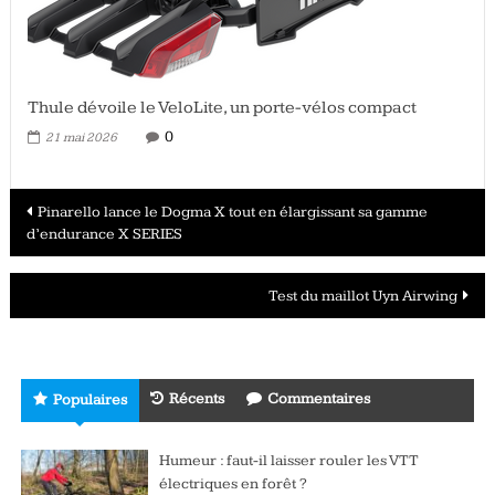
Thule dévoile le VeloLite, un porte-vélos compact
0
21 mai 2026
Navigation
Pinarello lance le Dogma X tout en élargissant sa gamme
d’endurance X SERIES
des
articles
Test du maillot Uyn Airwing
Récents
Commentaires
Populaires
Humeur : faut-il laisser rouler les VTT
électriques en forêt ?