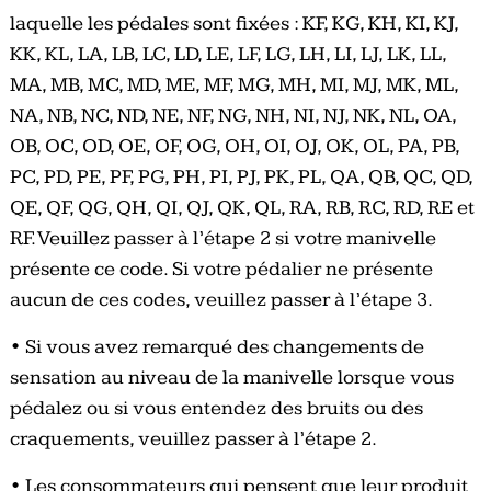
laquelle les pédales sont fixées : KF, KG, KH, KI, KJ,
KK, KL, LA, LB, LC, LD, LE, LF, LG, LH, LI, LJ, LK, LL,
MA, MB, MC, MD, ME, MF, MG, MH, MI, MJ, MK, ML,
NA, NB, NC, ND, NE, NF, NG, NH, NI, NJ, NK, NL, OA,
OB, OC, OD, OE, OF, OG, OH, OI, OJ, OK, OL, PA, PB,
PC, PD, PE, PF, PG, PH, PI, PJ, PK, PL, QA, QB, QC, QD,
QE, QF, QG, QH, QI, QJ, QK, QL, RA, RB, RC, RD, RE et
RF. Veuillez passer à l’étape 2 si votre manivelle
présente ce code. Si votre pédalier ne présente
aucun de ces codes, veuillez passer à l’étape 3.
• Si vous avez remarqué des changements de
sensation au niveau de la manivelle lorsque vous
pédalez ou si vous entendez des bruits ou des
craquements, veuillez passer à l’étape 2.
• Les consommateurs qui pensent que leur produit