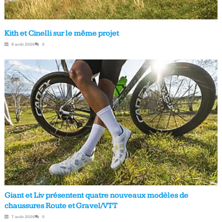
Kith et Cinelli sur le même projet
8 août 2026
0
Giant et Liv présentent quatre nouveaux modèles de
chaussures Route et Gravel/VTT
7 août 2026
0