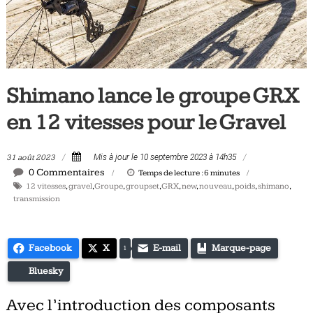
Tous
les
jours,
votre
actualité
Shimano lance le groupe GRX
vélo
et
en 12 vitesses pour le Gravel
triathlon
31 août 2023
Mis à jour le 10 septembre 2023 à 14h35
0 Commentaires
Temps de lecture :
6
minutes
12 vitesses
,
gravel
,
Groupe
,
groupset
,
GRX
,
new
,
nouveau
,
poids
,
shimano
,
transmission
Facebook
X
E-mail
Marque-page
1
Bluesky
Avec l’introduction des composants