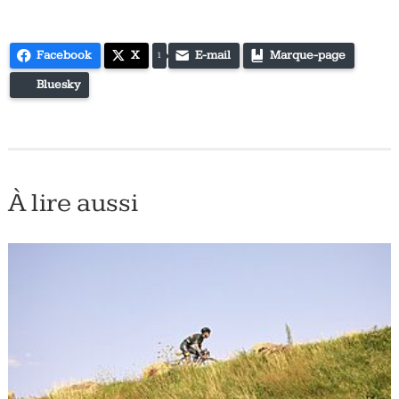
Facebook
X
E-mail
Marque-page
1
Bluesky
À lire aussi