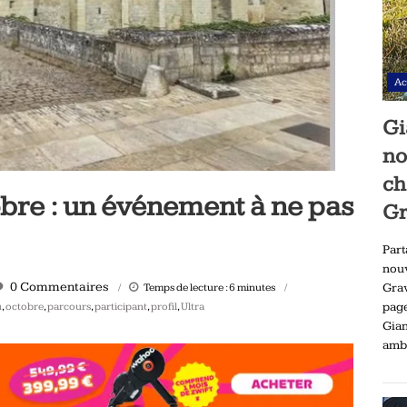
Ac
Gi
no
ch
obre : un événement à ne pas
Gr
Part
nou
0 Commentaires
Temps de lecture :
6
minutes
Gra
u
,
octobre
,
parcours
,
participant
,
profil
,
Ultra
pag
Gia
ambi