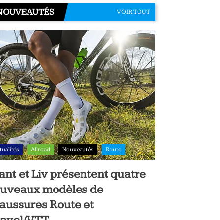
NOUVEAUTÉS
VOIR TOUT
tualités
Allroad
Nouveautés
Route
ant et Liv présentent quatre
uveaux modèles de
aussures Route et
avel/VTT