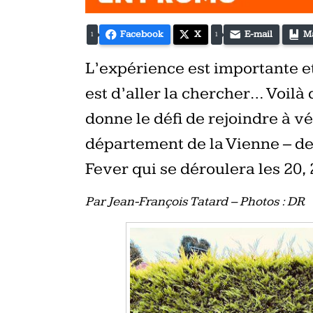
Facebook
X
E-mail
M
1
1
L’expérience est importante et
est d’aller la chercher… Voilà 
donne le défi de rejoindre à vé
département de la Vienne – dep
Fever qui se déroulera les 20, 
Par Jean-François Tatard – Photos : DR