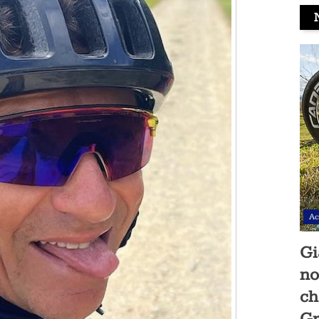
Ac
Gi
no
ch
Gr