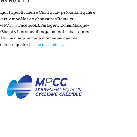
ager la publication « Giant et Liv présentent quatre
veaux modèles de chaussures Route et
vel/VTT » FacebookXPartager…E-mailMarque-
eBluesky Les nouvelles gammes de chaussures
nt et Liv marquent une montée en gamme
tieuse : quatre
[…] Lire la suite →