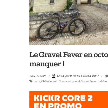
vélo
et
triathlon
Le Gravel Fever en oct
manquer !
30 août 2023
Mis à jour le 31 août 2023 à 18h11
carte
,
Châtellerault
,
Chavanel
,
gravel
,
Gravel Fever
,
La Man