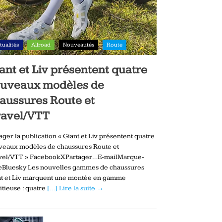
tualités
Allroad
Nouveautés
Route
ant et Liv présentent quatre
uveaux modèles de
aussures Route et
avel/VTT
ager la publication « Giant et Liv présentent quatre
veaux modèles de chaussures Route et
vel/VTT » FacebookXPartager…E-mailMarque-
eBluesky Les nouvelles gammes de chaussures
nt et Liv marquent une montée en gamme
tieuse : quatre
[…] Lire la suite →