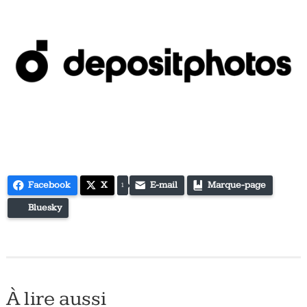
Facebook
X
E-mail
Marque-page
1
Bluesky
À lire aussi