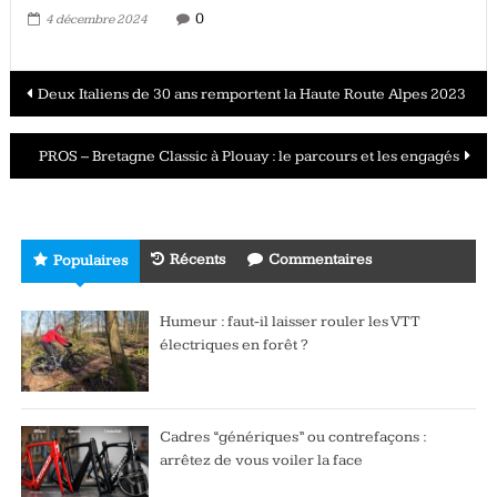
0
4 décembre 2024
Navigation
Deux Italiens de 30 ans remportent la Haute Route Alpes 2023
des
PROS – Bretagne Classic à Plouay : le parcours et les engagés
articles
Récents
Commentaires
Populaires
Humeur : faut-il laisser rouler les VTT
électriques en forêt ?
Cadres “génériques” ou contrefaçons :
arrêtez de vous voiler la face