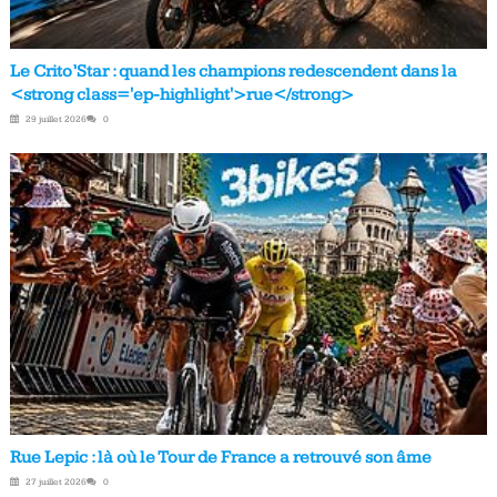
Le Crito’Star : quand les champions redescendent dans la
<strong class='ep-highlight'>rue</strong>
29 juillet 2026
0
Rue Lepic : là où le Tour de France a retrouvé son âme
27 juillet 2026
0