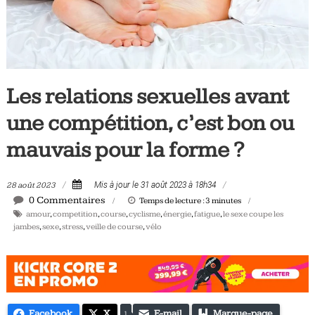
Tous
les
jours,
votre
actualité
Les relations sexuelles avant
vélo
et
une compétition, c’est bon ou
triathlon
mauvais pour la forme ?
28 août 2023
Mis à jour le 31 août 2023 à 18h34
0 Commentaires
Temps de lecture :
3
minutes
amour
,
competition
,
course
,
cyclisme
,
énergie
,
fatigue
,
le sexe coupe les
jambes
,
sexe
,
stress
,
veille de course
,
vélo
Facebook
X
E-mail
Marque-page
1