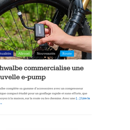
tualités
Allroad
Nouveautés
Route
hwalbe commercialise une
uvelle e-pump
lbe complète sa gamme d’accessoires avec un compresseur
rique compact étudié pour un gonflage rapide et sans efforts, que
soyez à la maison, sur la route ou les chemins. Avec une
[…] Lire la
 →