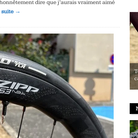
x honnêtement dire que j’aurais vraiment aimé
a suite →
Test du Coospo HW9 : un brassard
T
cardio à prix contenu
c