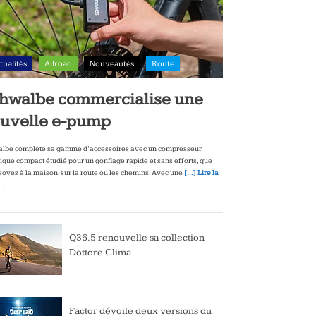
tualités
Allroad
Nouveautés
Route
hwalbe commercialise une
uvelle e-pump
lbe complète sa gamme d’accessoires avec un compresseur
rique compact étudié pour un gonflage rapide et sans efforts, que
soyez à la maison, sur la route ou les chemins. Avec une
[…] Lire la
 →
Q36.5 renouvelle sa collection
Dottore Clima
Factor dévoile deux versions du