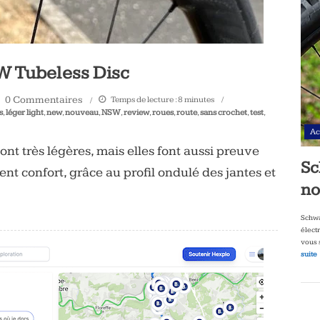
W Tubeless Disc
0 Commentaires
Temps de lecture :
8
minutes
s
,
léger light
,
new
,
nouveau
,
NSW
,
review
,
roues
,
route
,
sans crochet
,
test
,
Ac
nt très légères, mais elles font aussi preuve
Sc
nt confort, grâce au profil ondulé des jantes et
no
Schwa
élect
vous 
suite