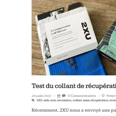
Test du collant de récupéra
0 Commentaires
Temps d
28 juillet 2023
2XU
,
aide
,
avis
,
circulation
,
collant
,
essai
,
récupération
,
revi
Récemment, 2XU nous a envoyé une pai