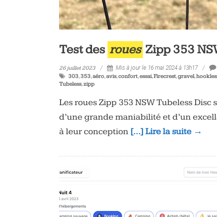
Test des
roues
Zipp 353 NS
26 juillet 2023
Mis à jour le 16 mai 2024 à 13h17
303
,
353
,
aéro
,
avis
,
confort
,
essai
,
Firecrest
,
gravel
,
hookles
Tubeless
,
zipp
Les roues Zipp 353 NSW Tubeless Disc so
d’une grande maniabilité et d’un excelle
à leur conception
[…] Lire la suite →