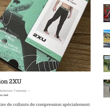
tion 2XU
e lecture :
7
minutes
ew
,
test
re de collants de compression spécialement