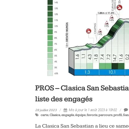
vélo
et
triathlon
PROS – Clasica San Sebastian 
liste des engagés
28 juillet 2023
Mis à jour le 1 août 2023 à 10h32
carte
,
Clasica
,
engagés
,
équipe
,
favoris
,
parcours
,
profil
,
San
La Clasica San Sebastian a lieu ce same