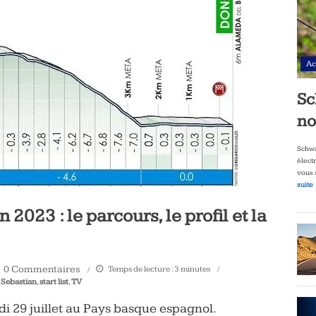
Ac
Sc
no
Schwa
élect
vous 
suite
2023 : le parcours, le profil et la
0 Commentaires
Temps de lecture :
3
minutes
 Sebastian
,
start list
,
TV
di 29 juillet au Pays basque espagnol.