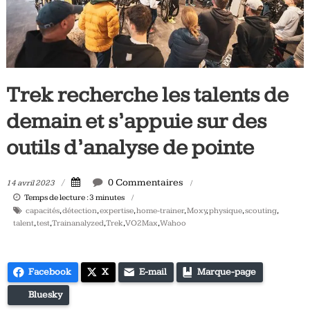
Tous
les
jours,
votre
actualité
Trek recherche les talents de
vélo
et
demain et s’appuie sur des
triathlon
outils d’analyse de pointe
0 Commentaires
14 avril 2023
Temps de lecture :
3
minutes
capacités
,
détection
,
expertise
,
home-trainer
,
Moxy
,
physique
,
scouting
,
talent
,
test
,
Trainanalyzed
,
Trek
,
VO2Max
,
Wahoo
Facebook
X
E-mail
Marque-page
Bluesky