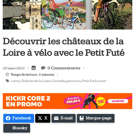
Tous
les
jours,
votre
actualité
Découvrir les châteaux de la
vélo
et
Loire à vélo avec le Petit Futé
triathlon
0 Commentaires
20 mars 2023
Temps de lecture :
2
minutes
carte
,
Château de la Loire
,
Conseils
,
parcours
,
Petit Futé
,
tracé
Facebook
X
E-mail
Marque-page
Bluesky