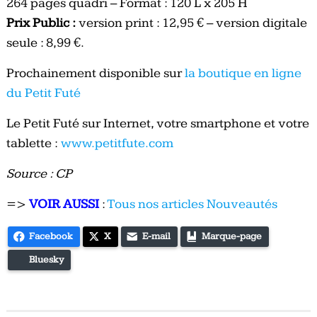
264 pages quadri – Format : 120 L x 205 H
Prix Public :
version print : 12,95 € – version digitale
seule : 8,99 €.
Prochainement disponible sur
la boutique en ligne
du Petit Futé
Le Petit Futé sur Internet, votre smartphone et votre
tablette :
www.petitfute.com
Source : CP
=>
VOIR AUSSI
:
Tous nos articles Nouveautés
Facebook
X
E-mail
Marque-page
Bluesky