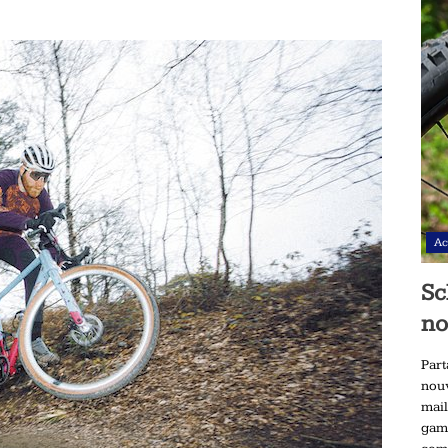
Ac
Sc
no
Part
nou
mai
gam