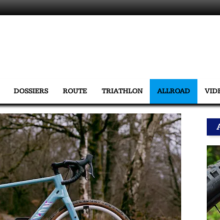
DOSSIERS
ROUTE
TRIATHLON
ALLROAD
VID