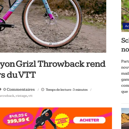
Ac
Sc
no
yon Grizl Throwback rend
Part
nou
s du VTT
mai
gam
comp
0 Commentaires
Temps de lecture :
3
minutes
que 
hrowback
,
vintage
,
vtt