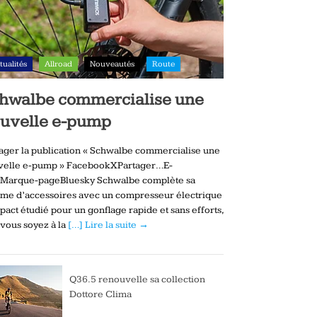
tualités
Allroad
Nouveautés
Route
hwalbe commercialise une
uvelle e-pump
ager la publication « Schwalbe commercialise une
velle e-pump » FacebookXPartager…E-
lMarque-pageBluesky Schwalbe complète sa
me d’accessoires avec un compresseur électrique
act étudié pour un gonflage rapide et sans efforts,
vous soyez à la
[…] Lire la suite →
Q36.5 renouvelle sa collection
Dottore Clima