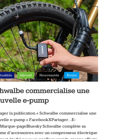
tualités
Allroad
Nouveautés
Route
hwalbe commercialise une
uvelle e-pump
ager la publication « Schwalbe commercialise une
velle e-pump » FacebookXPartager…E-
lMarque-pageBluesky Schwalbe complète sa
me d’accessoires avec un compresseur électrique