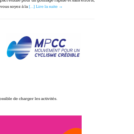
act étudié pour un gonflage rapide et sans efforts,
vous soyez à la
[…] Lire la suite →
ssible de charger les activités.