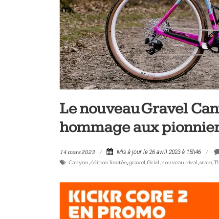
vélo
et
triathlon
Le nouveau Gravel Can
hommage aux pionnier
14 mars 2023
Mis à jour le 26 avril 2023 à 15h46
Canyon
,
édition limitée
,
gravel
,
Grizl
,
nouveau
,
rival
,
sram
,
T