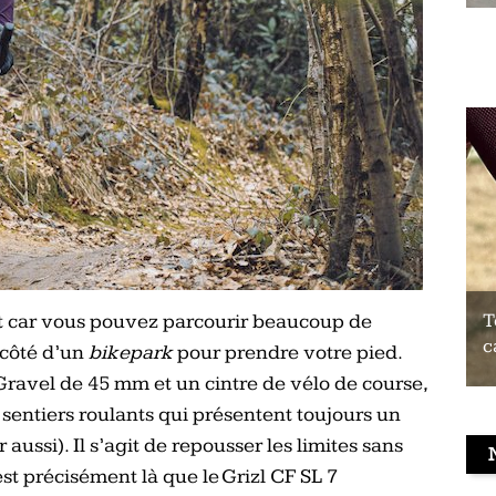
t car vous pouvez parcourir beaucoup de
Test du Coospo HW9 : un brassard
T
cardio à prix contenu
c
 côté d’un
bikepark
pour prendre votre pied.
Gravel de 45 mm et un cintre de vélo de course,
s sentiers roulants qui présentent toujours un
 aussi). Il s’agit de repousser les limites sans
est précisément là que le Grizl CF SL 7