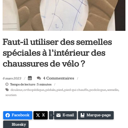
Tous
les
jours,
votre
actualité
vélo
Faut-il utiliser des semelles
et
spéciales à l’intérieur des
triathlon
chaussures de vélo ?
4 Commentaires
6 mars 2023
Temps de lecture :
5
minutes
douleur
,
orthopédique
,
pédale
,
pied
,
pied qui chauffe
,
podologue
,
semelle
,
soutien
Facebook
X
E-mail
Marque-page
1
Bluesky