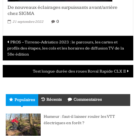
De nouveaux éclairages surpuissants avant/arrière
chez SIGMA
0
21 septembre 2022
Navigation
PROS – Tirreno-Adriatico 2023 : le parcours, les cartes et
profils des étapes, les cols et les horaires de diffusion TV de la
des
58e édition
articles
Test longue durée des roues Roval Rapide CLX II
Récents
Commentaires
Populaires
Humeur : faut-il laisser rouler les VTT
électriques en forêt ?