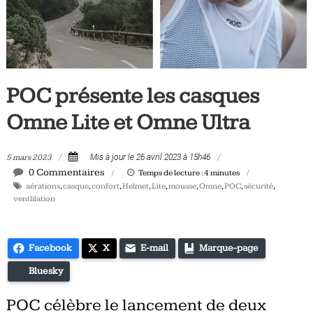
Tous
les
jours,
votre
actualité
POC présente les casques
vélo
et
Omne Lite et Omne Ultra
triathlon
5 mars 2023
Mis à jour le 26 avril 2023 à 15h46
0 Commentaires
Temps de lecture :
4
minutes
aérations
,
casque
,
confort
,
Helmet
,
Lite
,
mousse
,
Omne
,
POC
,
sécurité
,
ventlilation
Facebook
X
E-mail
Marque-page
Bluesky
POC célèbre le lancement de deux