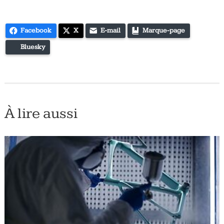
Facebook
X
E-mail
Marque-page
Bluesky
À lire aussi