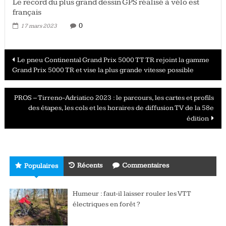
Le record du plus grand dessin GPS réalisé à vélo est
français
0
17 mars 2023
Navigation
Le pneu Continental Grand Prix 5000 TT TR rejoint la gamme
Grand Prix 5000 TR et vise la plus grande vitesse possible
des
articles
PROS – Tirreno-Adriatico 2023 : le parcours, les cartes et profils
des étapes, les cols et les horaires de diffusion TV de la 58e
édition
Récents
Commentaires
Populaires
Humeur : faut-il laisser rouler les VTT
électriques en forêt ?