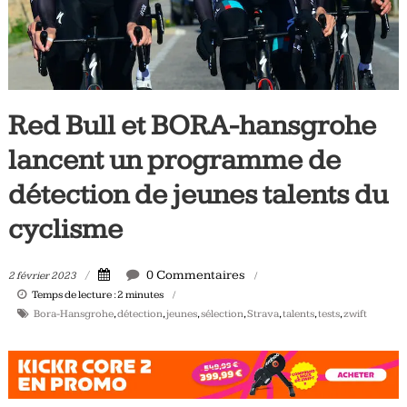
Tous
les
jours,
votre
actualité
Red Bull et BORA-hansgrohe
vélo
et
lancent un programme de
triathlon
détection de jeunes talents du
cyclisme
0 Commentaires
2 février 2023
Temps de lecture :
2
minutes
Bora-Hansgrohe
,
détection
,
jeunes
,
sélection
,
Strava
,
talents
,
tests
,
zwift