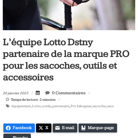
Tous
les
jours,
votre
actualité
L’équipe Lotto Dstny
vélo
et
partenaire de la marque PRO
triathlon
pour les sacoches, outils et
accessoires
0 Commentaires
26 janvier 2023
Temps de lecture :
2
minutes
équipement
,
Lotto
,
outils
,
partenaire
,
Pro bikegear
,
sacoche
,
sacs
Facebook
X
E-mail
Marque-page
Bluesky