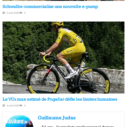
Schwalbe commercialise une nouvelle e-pump
5 août 2026
0
Le VO₂ max estimé de Pogačar défie les limites humaines
4 août 2026
0
Guillaume Judas
- 54 ans - Journaliste professionnel depuis