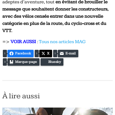
adeptes d’aventure, tout
en évitant de brouiller le
message que souhaitent donner les constructeurs,
avec des vélos censés entrer dans une nouvelle
catégorie en plus de la route, du cyclo-cross et du
VTT.
=>
VOIR AUSSI
:
Tous nos articles MAG
Facebook
X
E-mail
1
1
1
Marque-page
Bluesky
3
À lire aussi