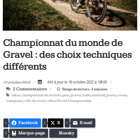
Tous
les
jours,
votre
actualité
Championnat du monde de
vélo
et
Gravel : des choix techniques
triathlon
différents
10 octobre 2022
Mis à jour le 18 octobre 2022 à 18h30
2 Commentaires
Temps de lecture :
4
minutes
bikes
,
championnat du monde
,
gear
,
gravel
,
Italie
,
matériel
,
pneus
,
roues
,
vainqueur
,
vélo de route
,
vélos
,
World Championship
Facebook
X
E-mail
1
1
1
Marque-page
Bluesky
3