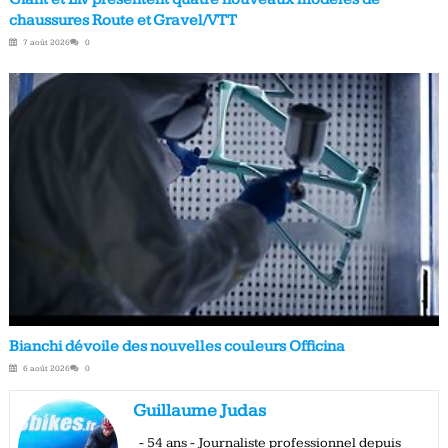
chaussures Route et Gravel/VTT
7 août 2026
0
Bianchi dévoile des nouvelles couleurs Officina
6 août 2026
0
Guillaume Judas
- 54 ans - Journaliste professionnel depuis