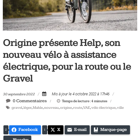
Tous
les
jours,
votre
actualité
Origine présente Help, son
vélo
et
nouveau vélo à assistance
triathlon
électrique, pour la route ou le
Gravel
30 septembre 2022
Mis à jour le 4 octobre 2022 à 17h46
0 Commentaires
Temps de lecture :
4
minutes
gravel
,
léger
,
Mahle
,
nouveau
,
origine
,
route
,
VAE
,
vélo électrique
,
ville
Facebook
X
E-mail
Marque-page
2
1
Bluesky